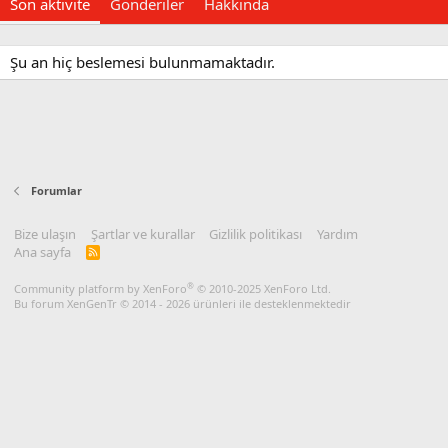
Son aktivite
Gönderiler
Hakkında
Şu an hiç beslemesi bulunmamaktadır.
Forumlar
Bize ulaşın
Şartlar ve kurallar
Gizlilik politikası
Yardım
Ana sayfa
R
S
S
®
Community platform by XenForo
© 2010-2025 XenForo Ltd.
Bu forum XenGenTr © 2014 - 2026 ürünleri ile desteklenmektedir