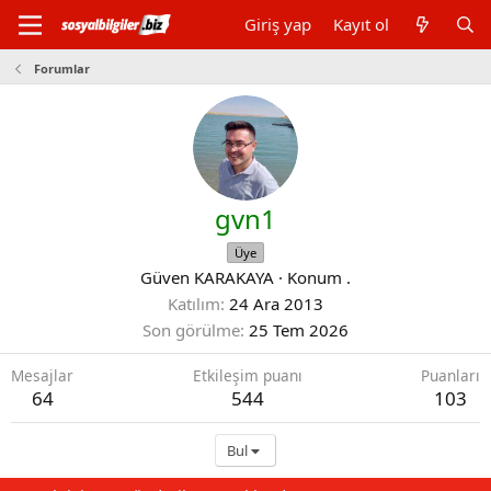
Giriş yap
Kayıt ol
Forumlar
gvn1
Üye
Güven KARAKAYA
·
Konum
.
Katılım
24 Ara 2013
Son görülme
25 Tem 2026
Mesajlar
Etkileşim puanı
Puanları
64
544
103
Bul