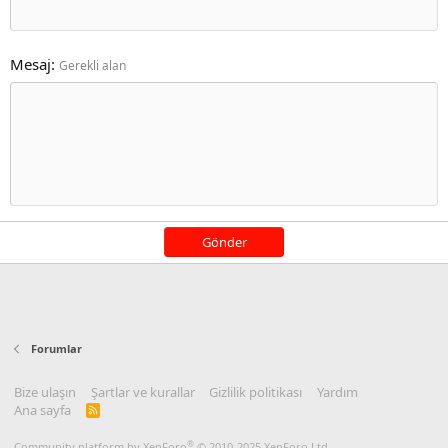
Mesaj
Gerekli alan
Gönder
Forumlar
Bize ulaşın
Şartlar ve kurallar
Gizlilik politikası
Yardım
Ana sayfa
R
S
S
®
Community platform by XenForo
© 2010-2025 XenForo Ltd.