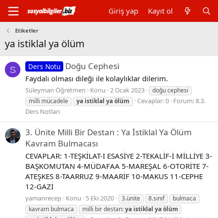
Giriş yap
Kayıt ol
Etiketler
ya istiklal ya ölüm
Doğu Cephesi
Ders Notu
S
Faydalı olması dileği ile kolaylıklar dilerim.
Süleyman Öğretmen
Konu
2 Ocak 2023
doğu cephesi
Cevaplar: 0
Forum:
8.3.
milli mücadele
ya
istiklal
ya
ölüm
Ders Notları
3. Ünite Milli Bir Destan : Ya İstiklal Ya Ölüm
Kavram Bulmacası
CEVAPLAR: 1-TEŞKİLAT-I ESASİYE 2-TEKALİF-İ MİLLİYE 3-
BAŞKOMUTAN 4-MÜDAFAA 5-MAREŞAL 6-OTORİTE 7-
ATEŞKES 8-TAARRUZ 9-MAARİF 10-MAKUS 11-CEPHE
12-GAZİ
yamanrecep
Konu
5 Eki 2020
3.ünite
8.sınıf
bulmaca
kavram bulmaca
milli bir destan:
ya
istiklal
ya
ölüm