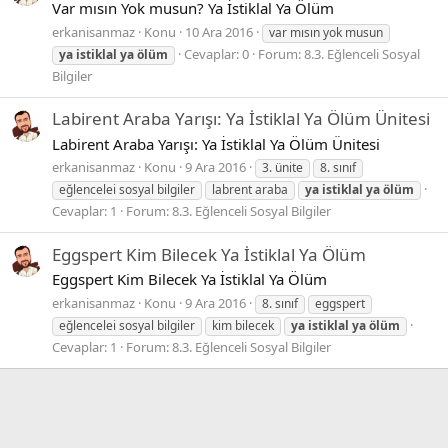
Var mısın Yok musun? Ya İstiklal Ya Ölüm
erkanisanmaz
Konu
10 Ara 2016
var mısın yok musun
Cevaplar: 0
Forum:
8.3. Eğlenceli Sosyal
ya
istiklal
ya
ölüm
Bilgiler
Labirent Araba Yarışı: Ya İstiklal Ya Ölüm Ünitesi
Labirent Araba Yarışı: Ya İstiklal Ya Ölüm Ünitesi
erkanisanmaz
Konu
9 Ara 2016
3. ünite
8. sınıf
eğlencelei sosyal bilgiler
labrent araba
ya
istiklal
ya
ölüm
Cevaplar: 1
Forum:
8.3. Eğlenceli Sosyal Bilgiler
Eggspert Kim Bilecek Ya İstiklal Ya Ölüm
Eggspert Kim Bilecek Ya İstiklal Ya Ölüm
erkanisanmaz
Konu
9 Ara 2016
8. sınıf
eggspert
eğlencelei sosyal bilgiler
kim bilecek
ya
istiklal
ya
ölüm
Cevaplar: 1
Forum:
8.3. Eğlenceli Sosyal Bilgiler