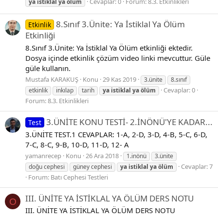
Cevaplar: 0
Forum:
8.3. Etkinlikleri
ya
istiklal
ya
ölüm
8.Sınıf 3.Ünite: Ya İstiklal Ya Ölüm
Etkinlik
Etkinliği
8.Sınıf 3.Ünite: Ya İstiklal Ya Ölüm etkinliği ektedir.
Dosya içinde etkinlik çözüm video linki mevcuttur. Güle
güle kullanın.
Mustafa KARAKUŞ
Konu
29 Kas 2019
3.ünite
8.sınıf
Cevaplar: 0
etkinlik
inkılap
tarih
ya
istiklal
ya
ölüm
Forum:
8.3. Etkinlikleri
3.ÜNİTE KONU TESTİ- 2.İNÖNÜ'YE KADAR...
Test
3.ÜNİTE TEST.1 CEVAPLAR: 1-A, 2-D, 3-D, 4-B, 5-C, 6-D,
7-C, 8-C, 9-B, 10-D, 11-D, 12- A
yamanrecep
Konu
26 Ara 2018
1.inönü
3.ünite
Cevaplar: 7
doğu cephesi
güney cephesi
ya
istiklal
ya
ölüm
Forum:
Batı Cephesi Testleri
III. ÜNİTE YA İSTİKLAL YA ÖLÜM DERS NOTU
O
III. ÜNİTE YA İSTİKLAL YA ÖLÜM DERS NOTU