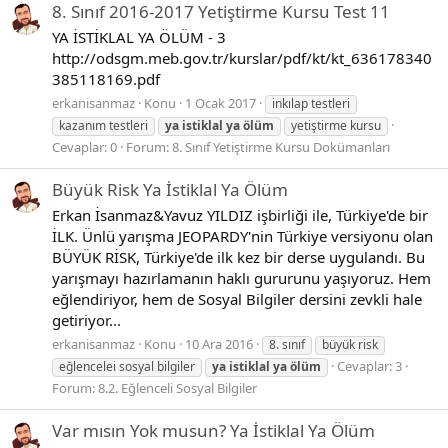
8. Sınıf 2016-2017 Yetiştirme Kursu Test 11
YA İSTİKLAL YA ÖLÜM - 3
http://odsgm.meb.gov.tr/kurslar/pdf/kt/kt_636178340
385118169.pdf
erkanisanmaz
Konu
1 Ocak 2017
inkılap testleri
kazanım testleri
ya
istiklal
ya
ölüm
yetiştirme kursu
Cevaplar: 0
Forum:
8. Sınıf Yetiştirme Kursu Dokümanları
Büyük Risk Ya İstiklal Ya Ölüm
Erkan İsanmaz&Yavuz YILDIZ işbirliği ile, Türkiye'de bir
İLK. Ünlü yarışma JEOPARDY'nin Türkiye versiyonu olan
BÜYÜK RİSK, Türkiye'de ilk kez bir derse uygulandı. Bu
yarışmayı hazırlamanın haklı gururunu yaşıyoruz. Hem
eğlendiriyor, hem de Sosyal Bilgiler dersini zevkli hale
getiriyor...
erkanisanmaz
Konu
10 Ara 2016
8. sınıf
büyük risk
Cevaplar: 3
eğlencelei sosyal bilgiler
ya
istiklal
ya
ölüm
Forum:
8.2. Eğlenceli Sosyal Bilgiler
Var mısın Yok musun? Ya İstiklal Ya Ölüm