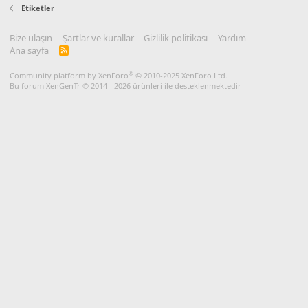
Etiketler
Bize ulaşın
Şartlar ve kurallar
Gizlilik politikası
Yardım
Ana sayfa
R
S
S
®
Community platform by XenForo
© 2010-2025 XenForo Ltd.
Bu forum XenGenTr © 2014 - 2026 ürünleri ile desteklenmektedir