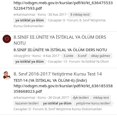
http://odsgm.meb.gov.tr/kurslar/pdf/kt/kt_636475533
522647593.pdf
erkanisanmaz
Konu
30 Kas 2017
8 inkılap testi
Cevaplar: 0
Forum:
8. Sınıf Yetiştirme
ya
istiklal
ya
ölüm
Kursu Dokümanları
8.SINIF III.ÜNİTE YA İSTİKLAL YA ÖLÜM DERS
O
NOTU
8.SINIF III.ÜNİTE YA İSTİKLAL YA ÖLÜM DERS NOTU
oktayglmz
Konu
4 Kas 2017
3.ünite
8.sınıf
oktay gülmez
Cevaplar: 13
Forum:
Ya İstiklal Ya Ölüm
ya
istiklal
ya
ölüm
8. Sınıf 2016-2017 Yetiştirme Kursu Test 14
TEST-14 (YA İSTİKLAL YA ÖLÜM-6) (İndir)
http://odsgm.meb.gov.tr/kurslar/pdf/kt/kt_636185358
358668023.pdf
erkanisanmaz
Konu
26 Ocak 2017
dyk testleri
inkılap test
kazanım testleri
ya
istiklal
ya
ölüm
yetiştirme kursu testleri
Cevaplar: 0
Forum:
8. Sınıf Yetiştirme Kursu Dokümanları