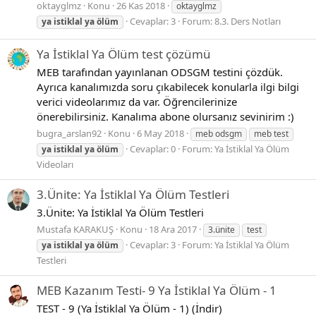
oktayglmz
Konu
26 Kas 2018
oktayglmz
Cevaplar: 3
Forum:
8.3. Ders Notları
ya
istiklal
ya
ölüm
Ya İstiklal Ya Ölüm test çözümü
MEB tarafından yayınlanan ODSGM testini çözdük.
Ayrıca kanalımızda soru çıkabilecek konularla ilgi bilgi
verici videolarımız da var. Öğrencilerinize
önerebilirsiniz. Kanalıma abone olursanız sevinirim :)
bugra_arslan92
Konu
6 May 2018
meb odsgm
meb test
Cevaplar: 0
Forum:
Ya İstiklal Ya Ölüm
ya
istiklal
ya
ölüm
Videoları
3.Ünite: Ya İstiklal Ya Ölüm Testleri
3.Ünite: Ya İstiklal Ya Ölüm Testleri
Mustafa KARAKUŞ
Konu
18 Ara 2017
3.ünite
test
Cevaplar: 3
Forum:
Ya İstiklal Ya Ölüm
ya
istiklal
ya
ölüm
Testleri
MEB Kazanım Testi- 9 Ya İstiklal Ya Ölüm - 1
TEST - 9 (Ya İstiklal Ya Ölüm - 1) (İndir)