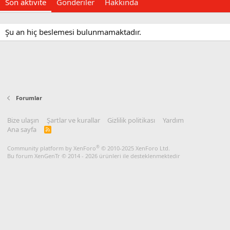
Son aktivite
Gönderiler
Hakkında
Şu an hiç beslemesi bulunmamaktadır.
Forumlar
Bize ulaşın
Şartlar ve kurallar
Gizlilik politikası
Yardım
Ana sayfa
R
S
S
®
Community platform by XenForo
© 2010-2025 XenForo Ltd.
Bu forum XenGenTr © 2014 - 2026 ürünleri ile desteklenmektedir