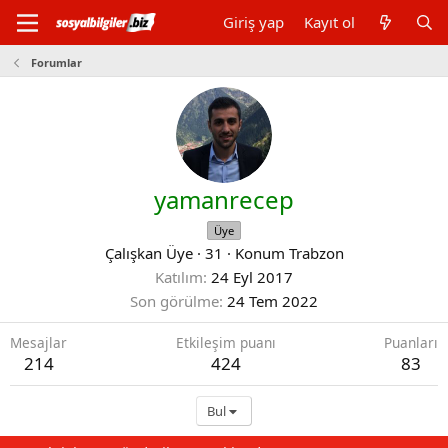
Giriş yap
Kayıt ol
Forumlar
yamanrecep
Üye
Çalışkan Üye
·
31
·
Konum
Trabzon
Katılım
24 Eyl 2017
Son görülme
24 Tem 2022
Mesajlar
Etkileşim puanı
Puanları
214
424
83
Bul