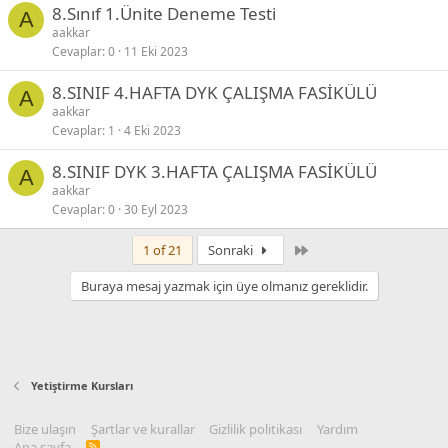
8.Sınıf 1.Ünite Deneme Testi
A
aakkar
Cevaplar
0
11 Eki 2023
8.SINIF 4.HAFTA DYK ÇALIŞMA FASİKÜLÜ
A
aakkar
Cevaplar
1
4 Eki 2023
8.SINIF DYK 3.HAFTA ÇALIŞMA FASİKÜLÜ
A
aakkar
Cevaplar
0
30 Eyl 2023
Son
1 of 21
Sonraki
Buraya mesaj yazmak için üye olmanız gereklidir.
Yetiştirme Kursları
Bize ulaşın
Şartlar ve kurallar
Gizlilik politikası
Yardım
Ana sayfa
R