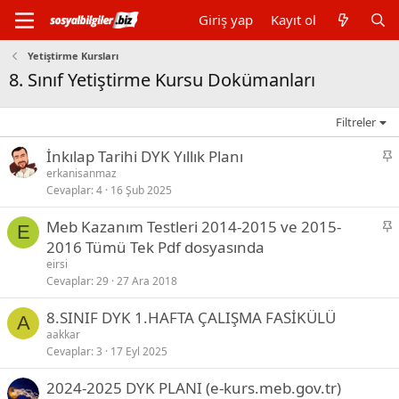
Giriş yap
Kayıt ol
Yetiştirme Kursları
8. Sınıf Yetiştirme Kursu Dokümanları
Filtreler
S
İnkılap Tarihi DYK Yıllık Planı
a
erkanisanmaz
Cevaplar
4
16 Şub 2025
b
i
S
Meb Kazanım Testleri 2014-2015 ve 2015-
t
E
a
2016 Tümü Tek Pdf dosyasında
b
eirsi
i
Cevaplar
29
27 Ara 2018
t
8.SINIF DYK 1.HAFTA ÇALIŞMA FASİKÜLÜ
A
aakkar
Cevaplar
3
17 Eyl 2025
2024-2025 DYK PLANI (e-kurs.meb.gov.tr)