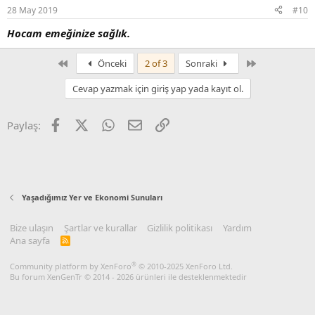
28 May 2019
#10
Hocam emeğinize sağlık.
First
Son
Önceki
2 of 3
Sonraki
Cevap yazmak için giriş yap yada kayıt ol.
Facebook
X
WhatsApp
E-posta
Link
Paylaş:
Yaşadığımız Yer ve Ekonomi Sunuları
Bize ulaşın
Şartlar ve kurallar
Gizlilik politikası
Yardım
Ana sayfa
R
S
S
®
Community platform by XenForo
© 2010-2025 XenForo Ltd.
Bu forum XenGenTr © 2014 - 2026 ürünleri ile desteklenmektedir