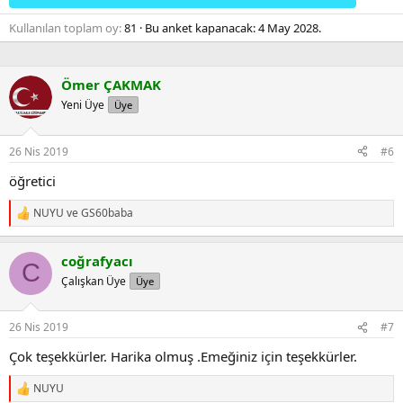
Kullanılan toplam oy
81
Bu anket kapanacak:
4 May 2028
.
Ömer ÇAKMAK
Yeni Üye
Üye
26 Nis 2019
#6
öğretici
NUYU
ve
GS60baba
R
e
a
coğrafyacı
c
C
t
Çalışkan Üye
Üye
i
o
n
26 Nis 2019
#7
s
:
Çok teşekkürler. Harika olmuş .Emeğiniz için teşekkürler.
NUYU
R