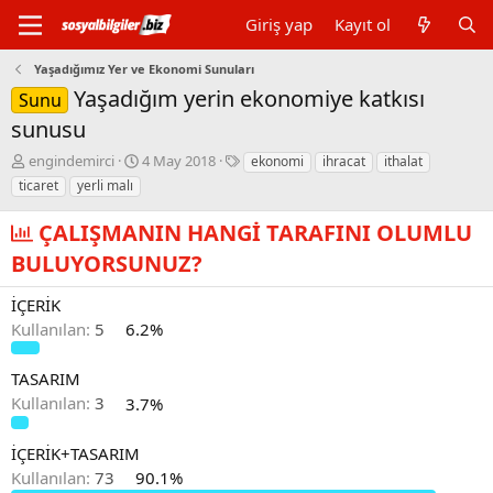
Giriş yap
Kayıt ol
Yaşadığımız Yer ve Ekonomi Sunuları
Yaşadığım yerin ekonomiye katkısı
Sunu
sunusu
K
B
E
engindemirci
4 May 2018
ekonomi
ihracat
ithalat
o
a
t
ticaret
yerli malı
n
ş
i
b
l
k
ÇALIŞMANIN HANGİ TARAFINI OLUMLU
u
a
e
BULUYORSUNUZ?
y
n
t
u
g
l
b
ı
e
İÇERİK
a
ç
r
Kullanılan:
5
6.2%
ş
t
l
a
a
r
TASARIM
t
i
Kullanılan:
3
3.7%
a
h
n
i
İÇERİK+TASARIM
Kullanılan:
73
90.1%