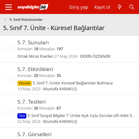
Giriş yap
Kayıt ol
5. Sınıf Dokümanlar
5. Sınıf 7. Ünite - Küresel Bağlantılar
5.7. Sunuları
Konular
18
Mesajlar
197
Ortak Miras Eserleri
27 May 2024
DERİN ÖZDEMİR
5.7. Etkinlikleri
Konular
20
Mesajlar
35
5. Sınıf 7. Ünite: Küresel Bağlantılar Bulmaca
Etkinlik
10 May 2023
Mustafa KARAKUŞ
5.7. Testleri
Konular
26
Mesajlar
67
5. Sınıf Sosyal Bilgiler 7. Ünite Açık Uçlu Sorular-(45 Adet Soru) YENİ
Test
22 May 2024
Mustafa KARAKUŞ
5.7. Görselleri