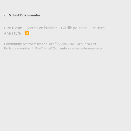
5. Sınıf Dokümanlar
Bize ulaşın
Şartlar ve kurallar
Gizlilik politikası
Yardım
Ana sayfa
R
S
S
®
Community platform by XenForo
© 2010-2025 XenForo Ltd.
Bu forum XenGenTr © 2014 - 2026 ürünleri ile desteklenmektedir