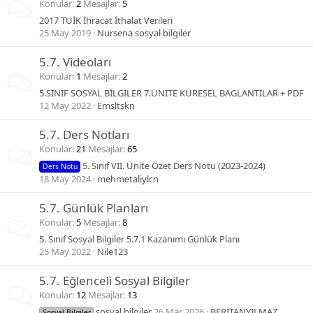
Konular
2
Mesajlar
5
2017 TUİK İhracat İthalat Verileri
25 May 2019
Nursena sosyal bilgiler
5.7. Videoları
Konular
1
Mesajlar
2
5.SINIF SOSYAL BİLGİLER 7.ÜNİTE KÜRESEL BAGLANTILAR + PDF
12 May 2022
Emsltskn
5.7. Ders Notları
Konular
21
Mesajlar
65
5. Sınıf VII. Ünite Özet Ders Notu (2023-2024)
Ders Notu
18 May 2024
mehmetaliylcn
5.7. Günlük Planları
Konular
5
Mesajlar
8
5. Sınıf Sosyal Bilgiler 5.7.1 Kazanımı Günlük Planı
25 May 2022
Nile123
5.7. Eğlenceli Sosyal Bilgiler
Konular
12
Mesajlar
13
sosyal bilgiler
26 Mar 2026
BERİTANYILMAZ
Sosyal Bilgiler