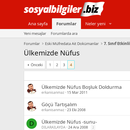
Ana sayfa
Forumlar
Neler yeni
Yeni mesajlar
Forumlarda ara
Forumlar
Eski Müfredata Ait Dokümanlar
7. Sınıf Etkinli
Ülkemizde Nüfus
Önceki
1
2
3
4
Ülkemizde Nüfus Boşluk Doldurma
erkanisanmaz
15 Mar 2011
Göçü Tartışalım
erkanisanmaz
23 Eki 2008
Ülkemizde Nüfus -sunu-
D
DILARAILAYDA
24 Ara 2008
2