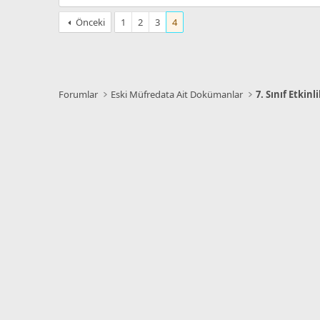
Önceki
1
2
3
4
Forumlar
Eski Müfredata Ait Dokümanlar
7. Sınıf Etkinli