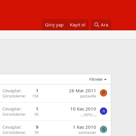
Giriş yap
Kayıt ol
Ara
Filtreler
Cevaplar
1
26 Mar 2011
P
Görüntüleme
15K
pastavilla
Cevaplar
1
10 Kas 2010
A
Görüntüleme
5K
_-_aysu_-_
Cevaplar
9
1 Kas 2010
S
Görüntüleme
7K
sosmaster