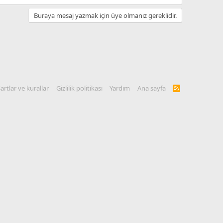
Buraya mesaj yazmak için üye olmanız gereklidir.
artlar ve kurallar
Gizlilik politikası
Yardım
Ana sayfa
R
S
S