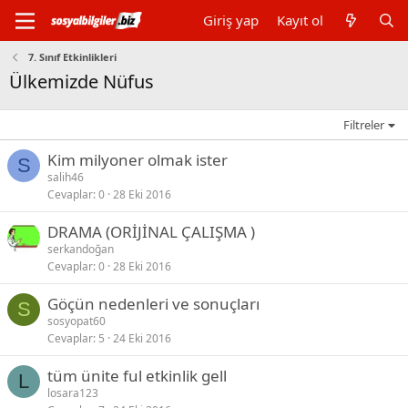
Giriş yap
Kayıt ol
7. Sınıf Etkinlikleri
Ülkemizde Nüfus
Filtreler
Kim milyoner olmak ister
S
salih46
Cevaplar
0
28 Eki 2016
DRAMA (ORİJİNAL ÇALIŞMA )
serkandoğan
Cevaplar
0
28 Eki 2016
Göçün nedenleri ve sonuçları
S
sosyopat60
Cevaplar
5
24 Eki 2016
tüm ünite ful etkinlik gell
L
losara123