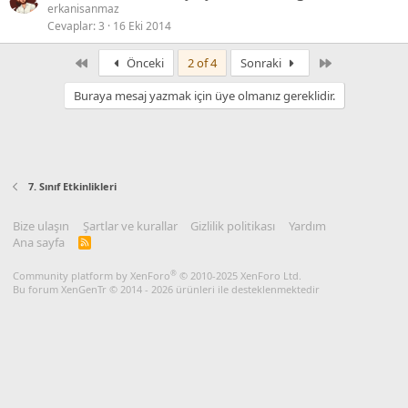
erkanisanmaz
Cevaplar
3
16 Eki 2014
First
Son
Önceki
2 of 4
Sonraki
Buraya mesaj yazmak için üye olmanız gereklidir.
7. Sınıf Etkinlikleri
Bize ulaşın
Şartlar ve kurallar
Gizlilik politikası
Yardım
Ana sayfa
R
S
S
®
Community platform by XenForo
© 2010-2025 XenForo Ltd.
Bu forum XenGenTr © 2014 - 2026 ürünleri ile desteklenmektedir