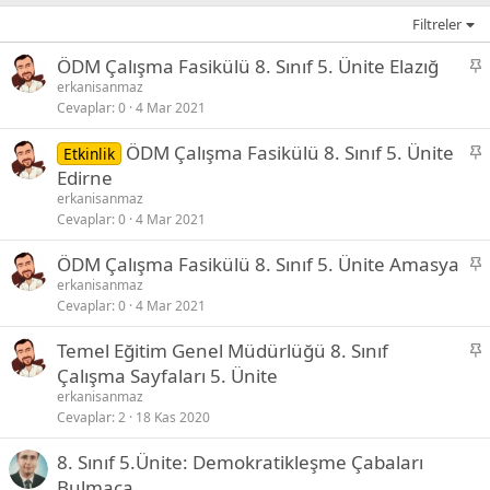
Filtreler
S
ÖDM Çalışma Fasikülü 8. Sınıf 5. Ünite Elazığ
a
erkanisanmaz
Cevaplar
0
4 Mar 2021
b
i
S
ÖDM Çalışma Fasikülü 8. Sınıf 5. Ünite
Etkinlik
t
a
Edirne
b
erkanisanmaz
i
Cevaplar
0
4 Mar 2021
t
S
ÖDM Çalışma Fasikülü 8. Sınıf 5. Ünite Amasya
a
erkanisanmaz
Cevaplar
0
4 Mar 2021
b
i
S
Temel Eğitim Genel Müdürlüğü 8. Sınıf
t
a
Çalışma Sayfaları 5. Ünite
b
erkanisanmaz
i
Cevaplar
2
18 Kas 2020
t
8. Sınıf 5.Ünite: Demokratikleşme Çabaları
Bulmaca