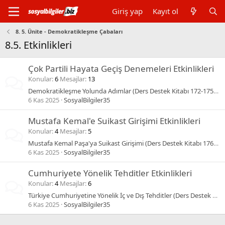
Giriş yap
Kayıt ol
8. 5. Ünite - Demokratikleşme Çabaları
8.5. Etkinlikleri
Çok Partili Hayata Geçiş Denemeleri Etkinlikleri
Konular
6
Mesajlar
13
Demokratikleşme Yolunda Adımlar (Ders Destek Kitabı 172-175) Cevapları
6 Kas 2025
SosyalBilgiler35
Mustafa Kemal'e Suikast Girişimi Etkinlikleri
Konular
4
Mesajlar
5
Mustafa Kemal Paşa'ya Suikast Girişimi (Ders Destek Kitabı 176) Cevapları
6 Kas 2025
SosyalBilgiler35
Cumhuriyete Yönelik Tehditler Etkinlikleri
Konular
4
Mesajlar
6
Türkiye Cumhuriyetine Yönelik İç ve Dış Tehditler (Ders Destek Kitabı 177-178) Cevapları
6 Kas 2025
SosyalBilgiler35