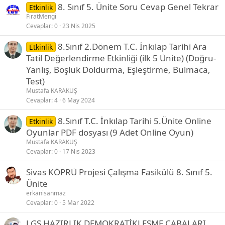
8. Sınıf 5. Ünite Soru Cevap Genel Tekrar
Etkinlik
FıratMengi
Cevaplar
0
23 Nis 2025
8.Sınıf 2.Dönem T.C. İnkılap Tarihi Ara
Etkinlik
Tatil Değerlendirme Etkinliği (ilk 5 Ünite) (Doğru-
Yanlış, Boşluk Doldurma, Eşleştirme, Bulmaca,
Test)
Mustafa KARAKUŞ
Cevaplar
4
6 May 2024
8.Sınıf T.C. İnkılap Tarihi 5.Ünite Online
Etkinlik
Oyunlar PDF dosyası (9 Adet Online Oyun)
Mustafa KARAKUŞ
Cevaplar
0
17 Nis 2023
Sivas KÖPRÜ Projesi Çalışma Fasikülü 8. Sınıf 5.
Ünite
erkanisanmaz
Cevaplar
0
5 Mar 2022
LGS HAZIRLIK DEMOKRATİKLEŞME ÇABALARI