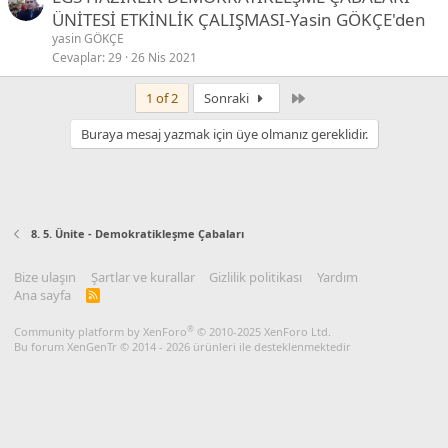
ÜNİTESİ ETKİNLİK ÇALIŞMASI-Yasin GÖKÇE'den
yasin GÖKÇE
Cevaplar
29
26 Nis 2021
Son
1 of 2
Sonraki
Buraya mesaj yazmak için üye olmanız gereklidir.
8. 5. Ünite - Demokratikleşme Çabaları
Bize ulaşın
Şartlar ve kurallar
Gizlilik politikası
Yardım
Ana sayfa
R
S
S
®
Community platform by XenForo
© 2010-2025 XenForo Ltd.
Bu forum XenGenTr © 2014 - 2026 ürünleri ile desteklenmektedir