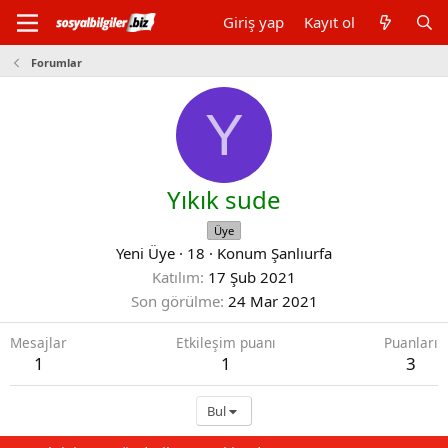
Giriş yap
Kayıt ol
Forumlar
Y
Yıkık sude
Üye
Yeni Üye
·
18
·
Konum
Şanlıurfa
Katılım
17 Şub 2021
Son görülme
24 Mar 2021
Mesajlar
Etkileşim puanı
Puanları
1
1
3
Bul