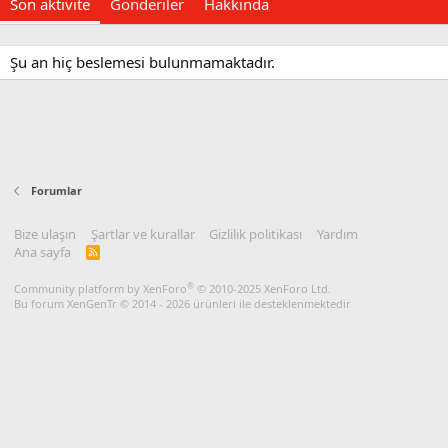
Son aktivite
Gönderiler
Hakkında
Şu an hiç beslemesi bulunmamaktadır.
Forumlar
Bize ulaşın
Şartlar ve kurallar
Gizlilik politikası
Yardım
Ana sayfa
R
S
S
®
Community platform by XenForo
© 2010-2025 XenForo Ltd.
Bu forum XenGenTr © 2014 - 2026 ürünleri ile desteklenmektedir