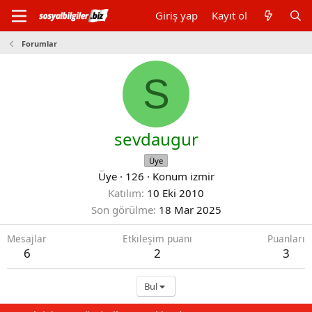
Giriş yap
Kayıt ol
Forumlar
S
sevdaugur
Üye
Üye
·
126
·
Konum
izmir
Katılım
10 Eki 2010
Son görülme
18 Mar 2025
Mesajlar
Etkileşim puanı
Puanları
6
2
3
Bul