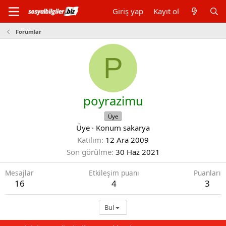
Giriş yap
Kayıt ol
Forumlar
P
poyrazimu
Üye
Üye
·
Konum
sakarya
Katılım
12 Ara 2009
Son görülme
30 Haz 2021
Mesajlar
Etkileşim puanı
Puanları
16
4
3
Bul