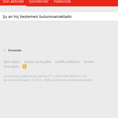
Son aktivite
Gönderiler
Hakkında
Şu an hiç beslemesi bulunmamaktadır.
Forumlar
Bize ulaşın
Şartlar ve kurallar
Gizlilik politikası
Yardım
Ana sayfa
R
S
S
®
Community platform by XenForo
© 2010-2025 XenForo Ltd.
Bu forum XenGenTr © 2014 - 2026 ürünleri ile desteklenmektedir