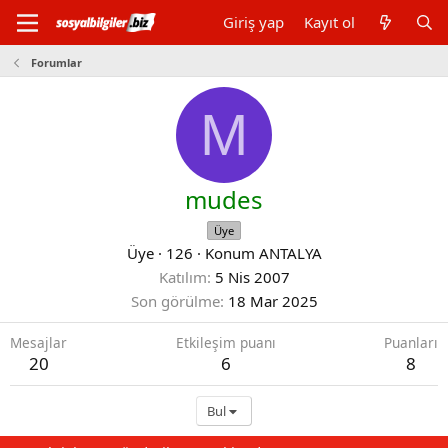
Giriş yap
Kayıt ol
Forumlar
M
mudes
Üye
Üye
·
126
·
Konum
ANTALYA
Katılım
5 Nis 2007
Son görülme
18 Mar 2025
Mesajlar
Etkileşim puanı
Puanları
20
6
8
Bul