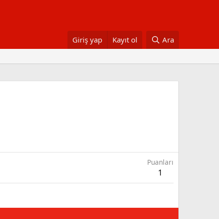
Giriş yap
Kayıt ol
Ara
Puanları
1