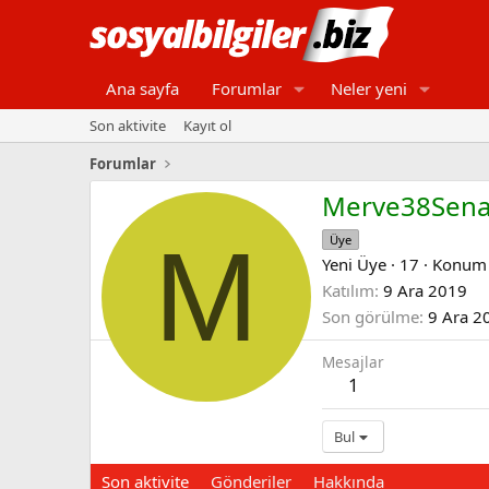
Ana sayfa
Forumlar
Neler yeni
Son aktivite
Kayıt ol
Forumlar
Merve38Sen
M
Üye
Yeni Üye
·
17
·
Konu
Katılım
9 Ara 2019
Son görülme
9 Ara 2
Mesajlar
1
Bul
Son aktivite
Gönderiler
Hakkında