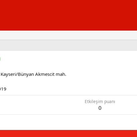
a
m
Kayseri/Bünyan Akmescit mah.
019
Etkileşim puanı
0