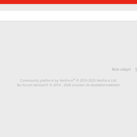
Bize ulaşın
Ş
®
Community platform by XenForo
© 2010-2025 XenForo Ltd.
Bu forum XenGenTr © 2014 - 2026 ürünleri ile desteklenmektedir