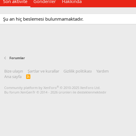
Son aktivite
Gönderiler
Hakkında
Şu an hiç beslemesi bulunmamaktadır.
Forumlar
Bize ulaşın
Şartlar ve kurallar
Gizlilik politikası
Yardım
Ana sayfa
R
S
S
®
Community platform by XenForo
© 2010-2025 XenForo Ltd.
Bu forum XenGenTr © 2014 - 2026 ürünleri ile desteklenmektedir