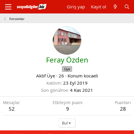
Giriş yap
Kayıt ol
Forumlar
Feray Özden
Üye
Aktif Üye
·
26
·
Konum
kocaeli
Katılım
23 Eyl 2019
Son görülme
4 Kas 2021
Mesajlar
Etkileşim puanı
Puanları
52
9
28
Bul