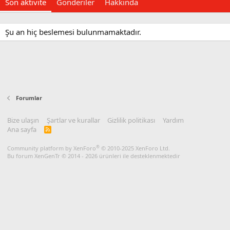
Son aktivite
Gönderiler
Hakkında
Şu an hiç beslemesi bulunmamaktadır.
Forumlar
Bize ulaşın
Şartlar ve kurallar
Gizlilik politikası
Yardım
Ana sayfa
R
S
S
®
Community platform by XenForo
© 2010-2025 XenForo Ltd.
Bu forum XenGenTr © 2014 - 2026 ürünleri ile desteklenmektedir