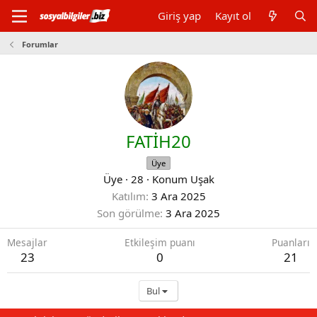
Giriş yap
Kayıt ol
Forumlar
FATİH20
Üye
Üye
·
28
·
Konum
Uşak
Katılım
3 Ara 2025
Son görülme
3 Ara 2025
Mesajlar
Etkileşim puanı
Puanları
23
0
21
Bul