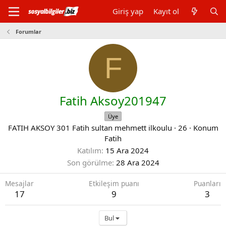
Giriş yap
Kayıt ol
Forumlar
F
Fatih Aksoy201947
Üye
FATIH AKSOY 301 Fatih sultan mehmett ilkoulu
·
26
·
Konum
Fatih
Katılım
15 Ara 2024
Son görülme
28 Ara 2024
Mesajlar
Etkileşim puanı
Puanları
17
9
3
Bul