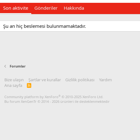
Son aktivite
Gönderiler
Hakkında
Şu an hiç beslemesi bulunmamaktadır.
Forumlar
Bize ulaşın
Şartlar ve kurallar
Gizlilik politikası
Yardım
Ana sayfa
R
S
S
®
Community platform by XenForo
© 2010-2025 XenForo Ltd.
Bu forum XenGenTr © 2014 - 2026 ürünleri ile desteklenmektedir