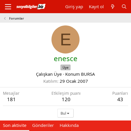
Giriş yap
Kayıt ol
Forumlar
E
enesce
Üye
Çalışkan Üye
·
Konum
BURSA
Katılım
29 Ocak 2007
Mesajlar
Etkileşim puanı
Puanları
181
120
43
Bul
Son aktivite
Gönderiler
Hakkında