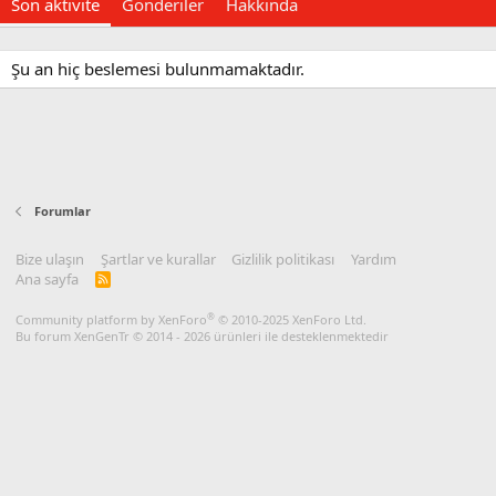
Son aktivite
Gönderiler
Hakkında
Şu an hiç beslemesi bulunmamaktadır.
Forumlar
Bize ulaşın
Şartlar ve kurallar
Gizlilik politikası
Yardım
Ana sayfa
R
S
S
®
Community platform by XenForo
© 2010-2025 XenForo Ltd.
Bu forum XenGenTr © 2014 - 2026 ürünleri ile desteklenmektedir