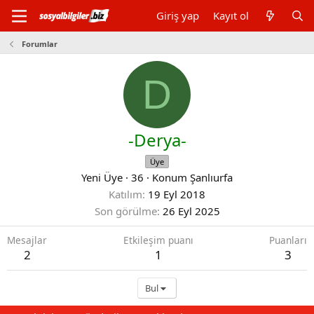
Giriş yap
Kayıt ol
Forumlar
D
-Derya-
Üye
Yeni Üye
·
36
·
Konum
Şanlıurfa
Katılım
19 Eyl 2018
Son görülme
26 Eyl 2025
Mesajlar
Etkileşim puanı
Puanları
2
1
3
Bul