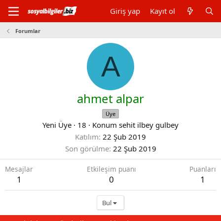
Giriş yap
Kayıt ol
Forumlar
A
ahmet alpar
Üye
Yeni Üye
·
18
·
Konum
sehit ilbey gulbey
Katılım
22 Şub 2019
Son görülme
22 Şub 2019
Mesajlar
Etkileşim puanı
Puanları
1
0
1
Bul