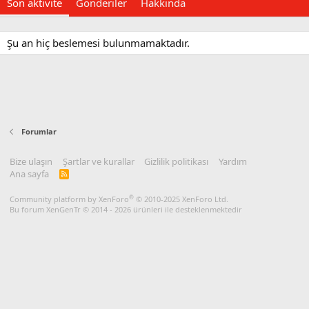
Son aktivite
Gönderiler
Hakkında
Şu an hiç beslemesi bulunmamaktadır.
Forumlar
Bize ulaşın
Şartlar ve kurallar
Gizlilik politikası
Yardım
Ana sayfa
R
S
S
®
Community platform by XenForo
© 2010-2025 XenForo Ltd.
Bu forum XenGenTr © 2014 - 2026 ürünleri ile desteklenmektedir