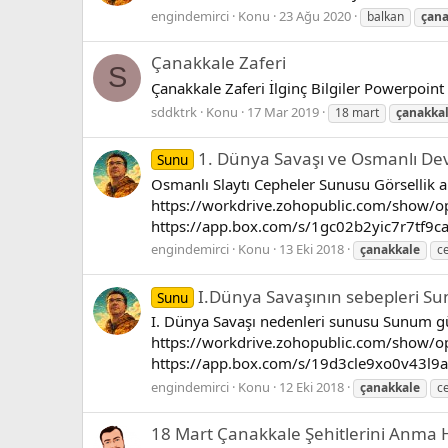
engindemirci
Konu
23 Ağu 2020
balkan
çana
Çanakkale Zaferi
S
Çanakkale Zaferi İlginç Bilgiler Powerpoint
sddktrk
Konu
17 Mar 2019
18 mart
çanakka
1. Dünya Savaşı ve Osmanlı Devle
Sunu
Osmanlı Slaytı Cepheler Sunusu Görsellik arttır
https://workdrive.zohopublic.com/show/
https://app.box.com/s/1gc02b2yic7r7tf9ca
engindemirci
Konu
13 Eki 2018
çanakkale
c
I.Dünya Savaşının sebepleri S
Sunu
I. Dünya Savaşı nedenleri sunusu Sunum günce
https://workdrive.zohopublic.com/show/
https://app.box.com/s/19d3cle9xo0v43l9ai
engindemirci
Konu
12 Eki 2018
çanakkale
c
18 Mart Çanakkale Şehitlerini Anma 