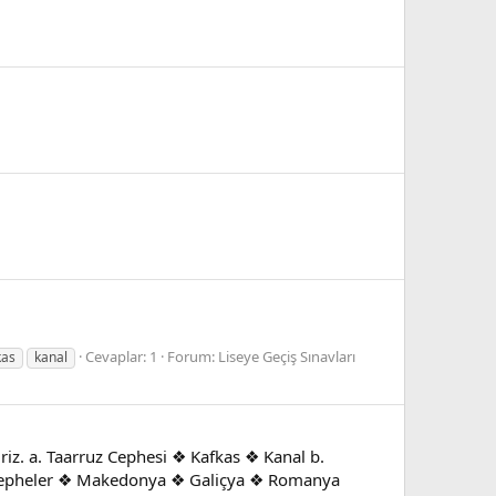
Cevaplar: 1
Forum:
Liseye Geçiş Sınavları
kas
kanal
iz. a. Taarruz Cephesi ❖ Kafkas ❖ Kanal b.
ği cepheler ❖ Makedonya ❖ Galiçya ❖ Romanya