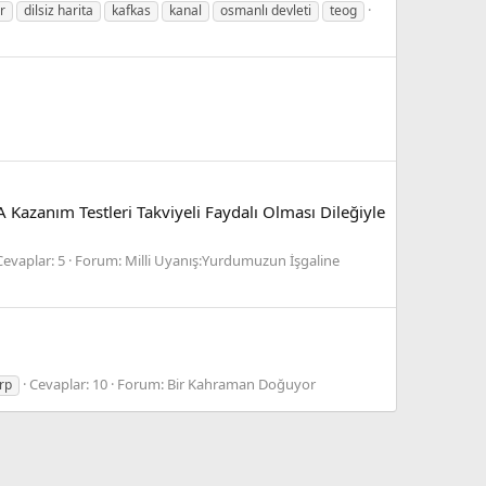
r
dilsiz harita
kafkas
kanal
osmanlı devleti
teog
 Kazanım Testleri Takviyeli Faydalı Olması Dileğiyle
Cevaplar: 5
Forum:
Milli Uyanış:Yurdumuzun İşgaline
Cevaplar: 10
Forum:
Bir Kahraman Doğuyor
rp