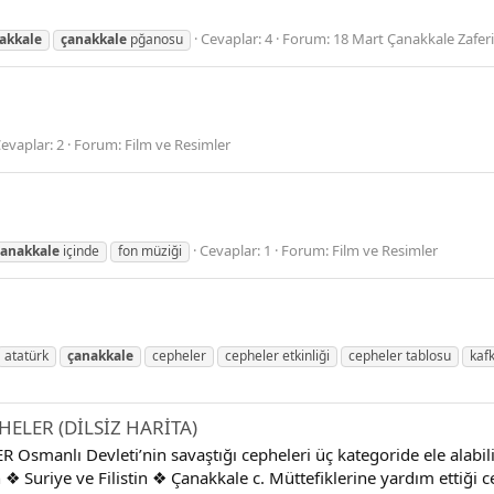
Cevaplar: 4
Forum:
18 Mart Çanakkale Zaferi
akkale
çanakkale
pğanosu
evaplar: 2
Forum:
Film ve Resimler
Cevaplar: 1
Forum:
Film ve Resimler
çanakkale
içinde
fon müziği
atatürk
çanakkale
cepheler
cepheler etkinliği
cepheler tablosu
kaf
ELER (DİLSİZ HARİTA)
anlı Devleti’nin savaştığı cepheleri üç kategoride ele alabilir
❖ Suriye ve Filistin ❖ Çanakkale c. Müttefiklerine yardım etti