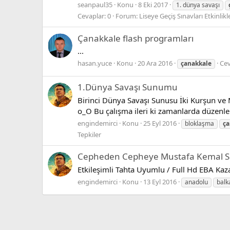
seanpaul35
Konu
8 Eki 2017
1. dünya savaşı
Cevaplar: 0
Forum:
Liseye Geçiş Sınavları Etkinlikl
Çanakkale flash programları
...
hasan.yuce
Konu
20 Ara 2016
Cev
çanakkale
1.Dünya Savaşı Sunumu
Birinci Dünya Savaşı Sunusu İki Kurşun ve M
o_O Bu çalışma ileri ki zamanlarda düzenl
engindemirci
Konu
25 Eyl 2016
bloklaşma
ça
Tepkiler
Cepheden Cepheye Mustafa Kemal
Etkileşimli Tahta Uyumlu / Full Hd EBA Kaza
engindemirci
Konu
13 Eyl 2016
anadolu
balk