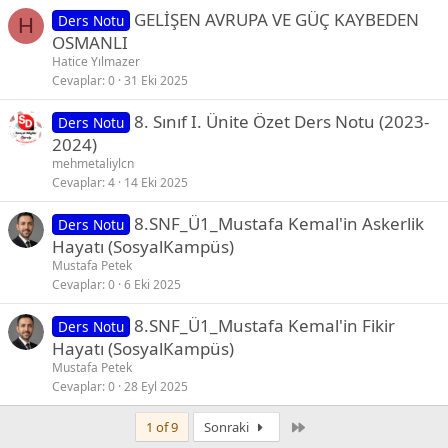
GELİŞEN AVRUPA VE GÜÇ KAYBEDEN
Ders Notu
H
OSMANLI
Hatice Yılmazer
Cevaplar
0
31 Eki 2025
8. Sınıf I. Ünite Özet Ders Notu (2023-
Ders Notu
2024)
mehmetaliylcn
Cevaplar
4
14 Eki 2025
8.SNF_Ü1_Mustafa Kemal'in Askerlik
Ders Notu
Hayatı (SosyalKampüs)
Mustafa Petek
Cevaplar
0
6 Eki 2025
8.SNF_Ü1_Mustafa Kemal'in Fikir
Ders Notu
Hayatı (SosyalKampüs)
Mustafa Petek
Cevaplar
0
28 Eyl 2025
Son
1 of 9
Sonraki