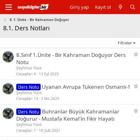
Giriş yap
Kayıt ol
8. 1. Ünite - Bir Kahraman Doğuyor
8.1. Ders Notları
Filtreler
S
8.Sınıf 1.Ünite - Bir Kahraman Doğuyor Ders
a
Notu
b
Şeyhmus Yüce
i
Cevaplar
4
13 Eyl 2025
t
S
Uyanan Avrupa Tükenen Osmanlı-1
Ders Notu
a
Şeyhmus Yüce
Cevaplar
13
2 Nis 2025
b
i
S
Buhranlar Büyük Kahramanlar
Ders Notu
t
a
Doğurur - Mustafa Kemal'in Fikir Hayatı
b
Şeyhmus Yüce
i
Cevaplar
7
10 Şub 2021
t