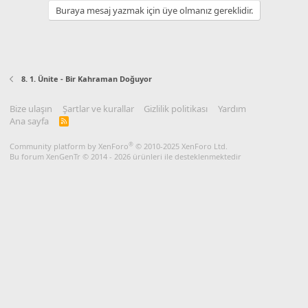
Buraya mesaj yazmak için üye olmanız gereklidir.
8. 1. Ünite - Bir Kahraman Doğuyor
Bize ulaşın
Şartlar ve kurallar
Gizlilik politikası
Yardım
Ana sayfa
R
S
S
®
Community platform by XenForo
© 2010-2025 XenForo Ltd.
Bu forum XenGenTr © 2014 - 2026 ürünleri ile desteklenmektedir