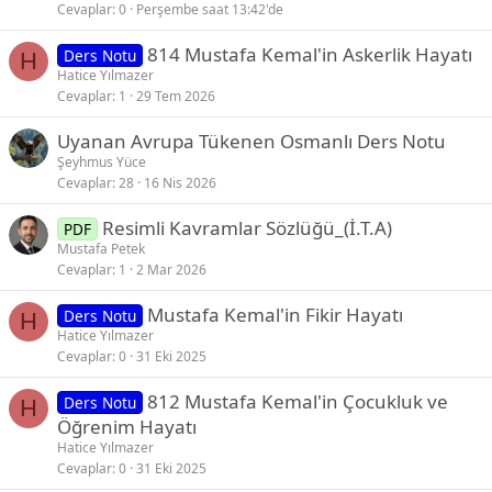
Cevaplar
0
Perşembe saat 13:42'de
814 Mustafa Kemal'in Askerlik Hayatı
Ders Notu
H
Hatice Yılmazer
Cevaplar
1
29 Tem 2026
Uyanan Avrupa Tükenen Osmanlı Ders Notu
Şeyhmus Yüce
Cevaplar
28
16 Nis 2026
Resimli Kavramlar Sözlüğü_(İ.T.A)
PDF
Mustafa Petek
Cevaplar
1
2 Mar 2026
Mustafa Kemal'in Fikir Hayatı
Ders Notu
H
Hatice Yılmazer
Cevaplar
0
31 Eki 2025
812 Mustafa Kemal'in Çocukluk ve
Ders Notu
H
Öğrenim Hayatı
Hatice Yılmazer
Cevaplar
0
31 Eki 2025