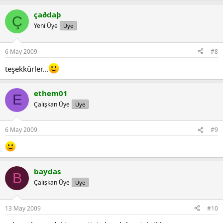
çaðdaþ
Ç
Yeni Üye
Üye
6 May 2009
#8
teşekkürler...
ethem01
E
Çalışkan Üye
Üye
6 May 2009
#9
baydas
B
Çalışkan Üye
Üye
13 May 2009
#10