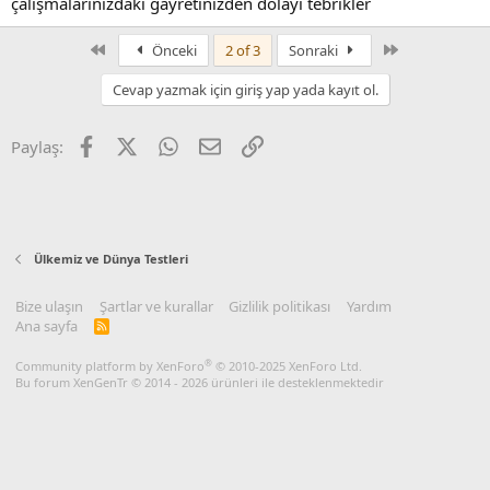
çalışmalarınızdaki gayretinizden dolayı tebrikler
First
Son
Önceki
2 of 3
Sonraki
Cevap yazmak için giriş yap yada kayıt ol.
Facebook
X
WhatsApp
E-posta
Link
Paylaş:
Ülkemiz ve Dünya Testleri
Bize ulaşın
Şartlar ve kurallar
Gizlilik politikası
Yardım
Ana sayfa
R
S
S
®
Community platform by XenForo
© 2010-2025 XenForo Ltd.
Bu forum XenGenTr © 2014 - 2026 ürünleri ile desteklenmektedir