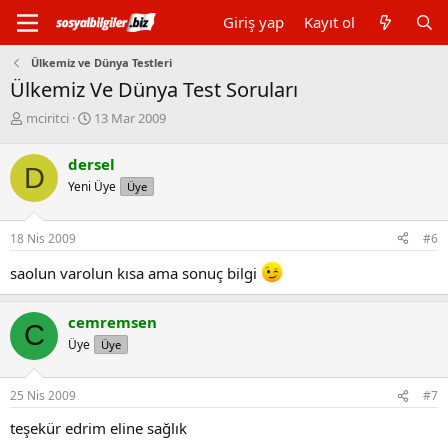
Giriş yap
Kayıt ol
Ülkemiz ve Dünya Testleri
Ülkemiz Ve Dünya Test Soruları
K
B
mciritci
13 Mar 2009
o
a
n
ş
dersel
D
b
l
Yeni Üye
Üye
u
a
y
n
u
g
18 Nis 2009
#6
b
ı
a
ç
saolun varolun kısa ama sonuç bilgi
ş
t
l
a
a
r
cemremsen
C
t
i
Üye
Üye
a
h
n
i
25 Nis 2009
#7
teşekür edrim eline sağlık