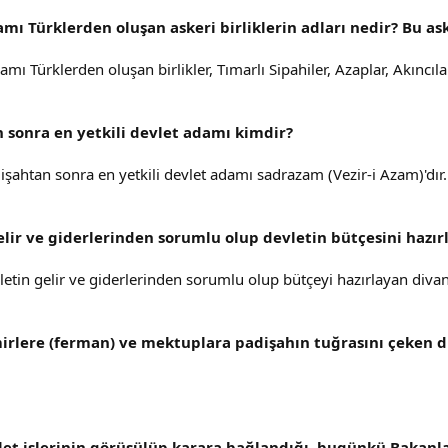
 Türklerden oluşan askeri birliklerin adları nedir? Bu aske
Türklerden oluşan birlikler, Tımarlı Sipahiler, Azaplar, Akıncılard
 sonra en yetkili devlet adamı kimdir?
şahtan sonra en yetkili devlet adamı sadrazam (Vezir-i Azam)'dır.
lir ve giderlerinden sorumlu olup devletin bütçesini hazır
etin gelir ve giderlerinden sorumlu olup bütçeyi hazırlayan divan
irlere (ferman) ve mektuplara padişahın tuğrasını
çeken d
et işlerinin görüşülüp karara bağlandığı, bugünkü Bakanla