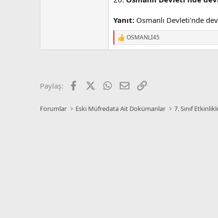
Yanıt:
Osmanlı Devleti'nde dev
OSMANLI45
R
e
a
c
t
i
Facebook
X
WhatsApp
E-posta
Link
Paylaş:
o
n
s
Forumlar
Eski Müfredata Ait Dokümanlar
7. Sınıf Etkinlikl
: