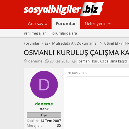
Ana sayfa
Forumlar
Neler yeni
Yeni mesajlar
Forumlarda ara
Forumlar
Eski Müfredata Ait Dokümanlar
7. Sınıf Etkinlikl
OSMANLI KURULUŞ ÇALIŞMA KA
K
B
E
deneme
28 Kas 2016
osmanli kuruluş çalişma kağidi
o
a
t
n
ş
i
28 Kas 2016
b
l
k
D
u
a
e
y
n
t
u
g
l
b
ı
e
a
ç
r
deneme
ş
t
starw
l
a
Üye
a
r
Katılım
14 Tem 2007
t
i
Mesajlar
35
a
h