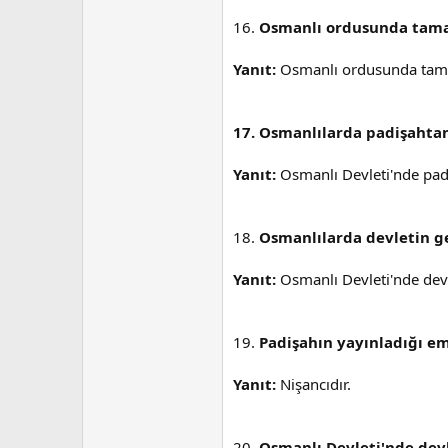
16.
Osmanlı ordusunda tamamı
Yanıt:
Osmanlı ordusunda tamamı 
17. Osmanlılarda padişahtan
Yanıt:
Osmanlı Devleti'nde padi
18.
Osmanlılarda devletin ge
Yanıt:
Osmanlı Devleti'nde devl
19.
Padişahın yayınladığı em
Yanıt:
Nişancıdır.
20.
Osmanlı Devleti'nde devl