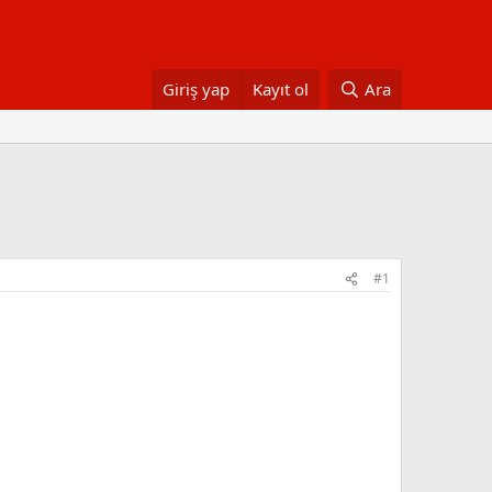
Giriş yap
Kayıt ol
Ara
#1