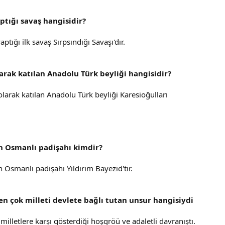
aptığı savaş hangisidir?
ptığı ilk savaş Sırpsındığı Savaşı'dır.
arak katılan Anadolu Türk beyliği hangisidir?
larak katılan Anadolu Türk beyliği Karesioğulları
an Osmanlı padişahı kimdir?
n Osmanlı padişahı Yıldırım Bayezid'tir.
en çok milleti devlete bağlı tutan unsur hangisiydi
milletlere karşı gösterdiği hoşgröü ve adaletli davranıştı.