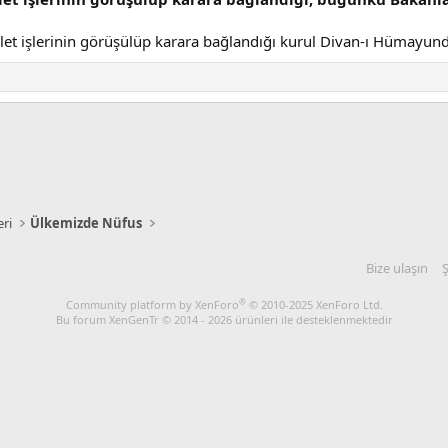
let işlerinin görüşülüp karara bağlandığı kurul Divan-ı Hümayund
eri
Ülkemizde Nüfus
Bize ulaşın
Ş
®
Community platform by XenForo
© 2010-2025 XenForo Ltd.
Bu forum XenGenTr © 2014 - 2026 ürünleri ile desteklenmektedir