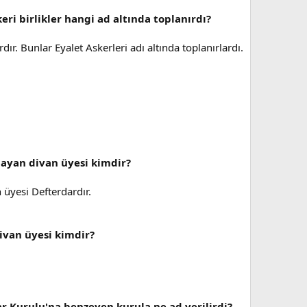
ri birlikler hangi ad altında toplanırdı?
ır. Bunlar Eyalet Askerleri adı altında toplanırlardı.
layan divan üyesi kimdir?
 üyesi Defterdardır.
ivan üyesi kimdir?
r Kurulu'na benzeyen kurula ne ad verilirdi?