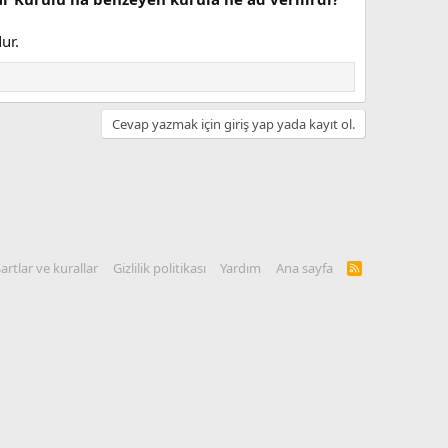
ur.
Cevap yazmak için giriş yap yada kayıt ol.
artlar ve kurallar
Gizlilik politikası
Yardım
Ana sayfa
R
S
S