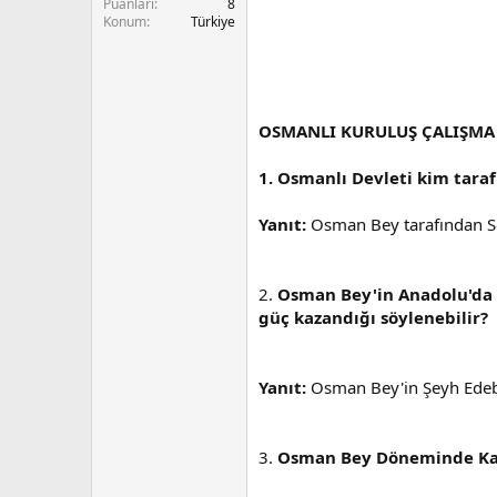
Puanları
8
n
i
Konum
Türkiye
OSMANLI KURULUŞ ÇALIŞMA
1. Osmanlı Devleti kim tar
Yanıt:
Osman Bey tarafından S
2.
Osman Bey'in Anadolu'da s
güç kazandığı söylenebilir?
Yanıt:
Osman Bey'in Şeyh Edebal
3.
Osman Bey Döneminde Karac