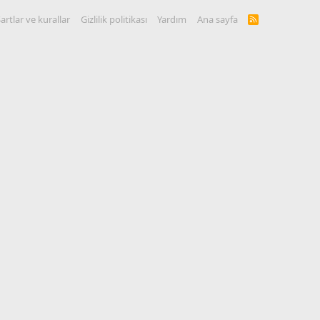
artlar ve kurallar
Gizlilik politikası
Yardım
Ana sayfa
R
S
S