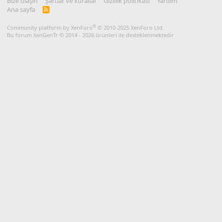
Bize ulaşın
Şartlar ve kurallar
Gizlilik politikası
Yardım
Ana sayfa
R
S
S
®
Community platform by XenForo
© 2010-2025 XenForo Ltd.
Bu forum XenGenTr © 2014 - 2026 ürünleri ile desteklenmektedir