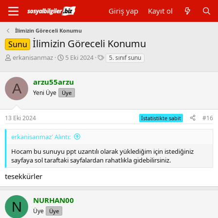
Giriş yap
Kayıt ol
İlimizin Göreceli Konumu
İlimizin Göreceli Konumu
Sunu
K
B
E
erkanisanmaz
5 Eki 2024
5. sınıf sunu
o
a
t
n
ş
i
arzu55arzu
b
l
k
A
u
a
e
Yeni Üye
Üye
y
n
t
u
g
l
13 Eki 2024
#16
b
ı
e
İstatistikte sabit
a
ç
r
ş
t
erkanisanmaz' Alıntı:
l
a
Hocam bu sunuyu ppt uzantılı olarak yüklediğim için istediğiniz
a
r
sayfaya sol taraftaki sayfalardan rahatlıkla gidebilirsiniz.
t
i
a
h
tesekkürler
n
i
NURHAN00
N
Üye
Üye