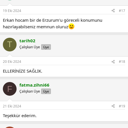
19 Eki 2024
#17
Erkan hocam bir de Erzurum'u göreceli konumunu
hazırlayabilseniz memnun oluruz
tarih02
T
Çalışkan Üye
Üye
20 Eki 2024
#18
ELLERİNİZE SAĞLIK.
fatma.zihni66
F
Çalışkan Üye
Üye
21 Eki 2024
#19
Teşekkür ederim.