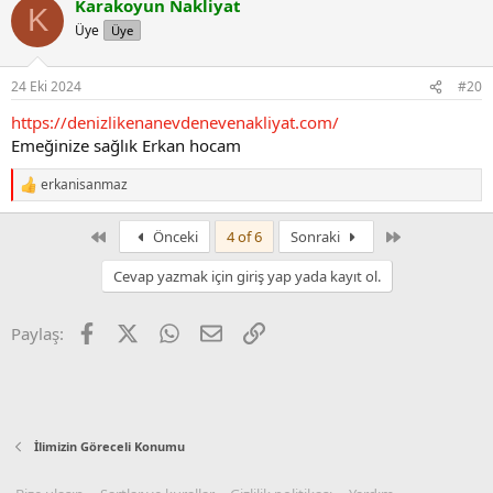
Karakoyun Nakliyat
K
Üye
Üye
24 Eki 2024
#20
https://denizlikenanevdenevenakliyat.com/
Emeğinize sağlık Erkan hocam
erkanisanmaz
R
e
a
First
Son
Önceki
4 of 6
Sonraki
c
t
Cevap yazmak için giriş yap yada kayıt ol.
i
o
n
Facebook
X
WhatsApp
E-posta
Link
Paylaş:
s
:
İlimizin Göreceli Konumu