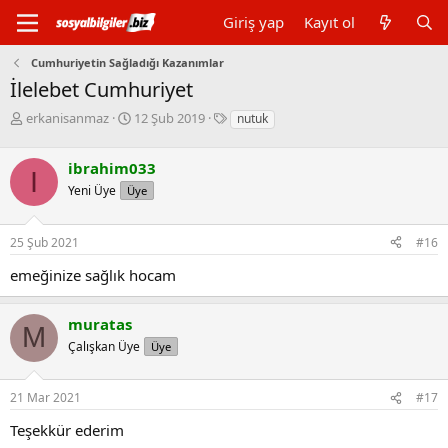
Giriş yap
Kayıt ol
Cumhuriyetin Sağladığı Kazanımlar
İlelebet Cumhuriyet
K
B
E
erkanisanmaz
12 Şub 2019
nutuk
o
a
t
n
ş
i
ibrahim033
b
l
k
I
u
a
e
Yeni Üye
Üye
y
n
t
u
g
l
25 Şub 2021
#16
b
ı
e
a
ç
r
emeğinize sağlık hocam
ş
t
l
a
a
r
muratas
M
t
i
Çalışkan Üye
Üye
a
h
n
i
21 Mar 2021
#17
Teşekkür ederim