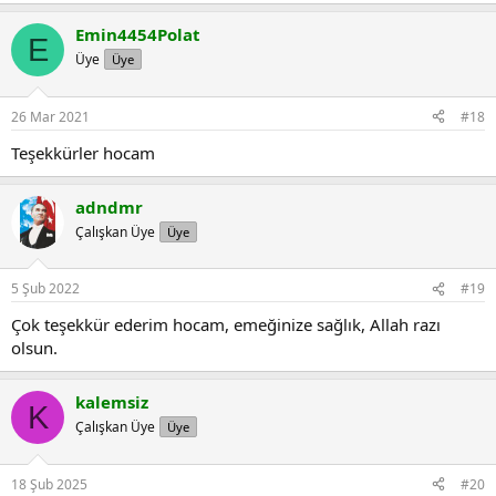
Emin4454Polat
E
Üye
Üye
26 Mar 2021
#18
Teşekkürler hocam
adndmr
Çalışkan Üye
Üye
5 Şub 2022
#19
Çok teşekkür ederim hocam, emeğinize sağlık, Allah razı
olsun.
kalemsiz
K
Çalışkan Üye
Üye
18 Şub 2025
#20