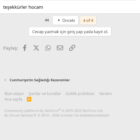
teşekkürler hocam
First
Önceki
4 of 4
Cevap yazmak için giriş yap yada kayıt ol.
Facebook
X
WhatsApp
E-posta
Link
Paylaş:
Cumhuriyetin Sağladığı Kazanımlar
Bize ulaşın
Şartlar ve kurallar
Gizlilik politikası
Yardım
Ana sayfa
R
S
S
®
Community platform by XenForo
© 2010-2025 XenForo Ltd.
Bu forum XenGenTr © 2014 - 2026 ürünleri ile desteklenmektedir