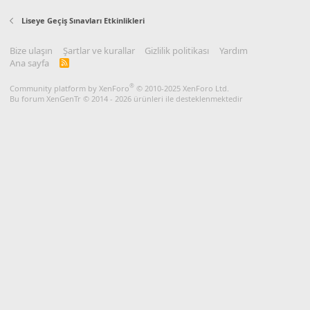
n
s
Liseye Geçiş Sınavları Etkinlikleri
:
Bize ulaşın
Şartlar ve kurallar
Gizlilik politikası
Yardım
Ana sayfa
R
S
S
®
Community platform by XenForo
© 2010-2025 XenForo Ltd.
Bu forum XenGenTr © 2014 - 2026 ürünleri ile desteklenmektedir