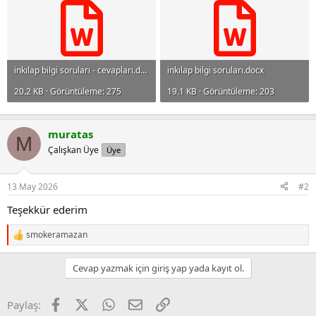
inkılap bilgi soruları - cevapları.docx
inkılap bilgi soruları.docx
20.2 KB · Görüntüleme: 275
19.1 KB · Görüntüleme: 203
muratas
M
Çalışkan Üye
Üye
13 May 2026
#2
Teşekkür ederim
smokeramazan
R
e
a
Cevap yazmak için giriş yap yada kayıt ol.
c
t
i
Facebook
X
WhatsApp
E-posta
Link
Paylaş:
o