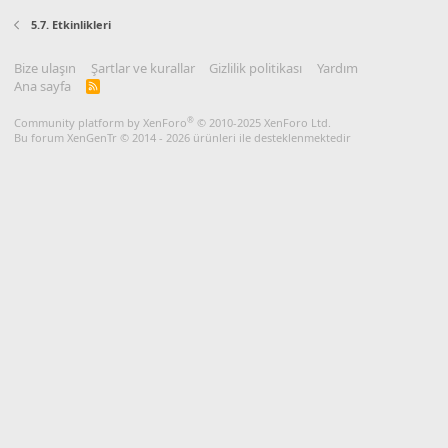
5.7. Etkinlikleri
Bize ulaşın
Şartlar ve kurallar
Gizlilik politikası
Yardım
Ana sayfa
R
S
S
®
Community platform by XenForo
© 2010-2025 XenForo Ltd.
Bu forum XenGenTr © 2014 - 2026 ürünleri ile desteklenmektedir