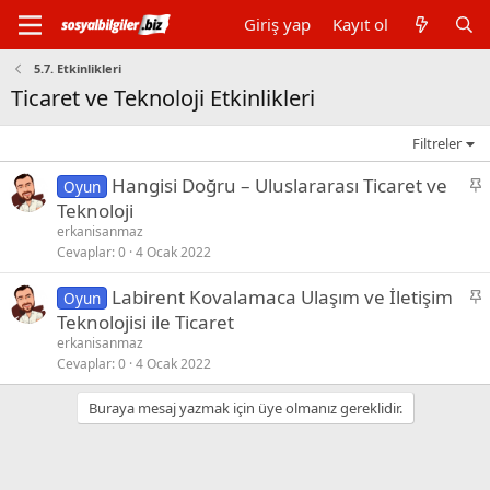
Giriş yap
Kayıt ol
5.7. Etkinlikleri
Ticaret ve Teknoloji Etkinlikleri
Filtreler
S
Hangisi Doğru – Uluslararası Ticaret ve
Oyun
a
Teknoloji
b
erkanisanmaz
i
Cevaplar
0
4 Ocak 2022
t
S
Labirent Kovalamaca Ulaşım ve İletişim
Oyun
a
Teknolojisi ile Ticaret
b
erkanisanmaz
i
Cevaplar
0
4 Ocak 2022
t
Buraya mesaj yazmak için üye olmanız gereklidir.