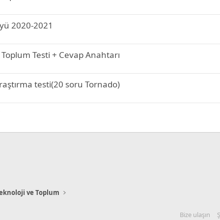
Föyü 2020-2021
ve Toplum Testi + Cevap Anahtarı
araştırma testi(20 soru Tornado)
i
, Teknoloji ve Toplum
Bize ulaşın
Ş