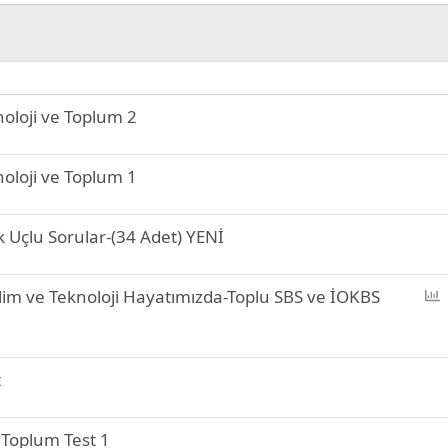
noloji ve Toplum 2
noloji ve Toplum 1
çık Uçlu Sorular-(34 Adet) YENİ
P
Bilim ve Teknoloji Hayatımızda-Toplu SBS ve İOKBS
o
l
l
t
e Toplum Test 1