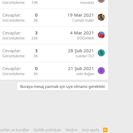
Görüntüleme
10K
muratas
Cevaplar
0
19 Mar 2021
Görüntüleme
3K
Cumali Güler
Cevaplar
3
4 Mar 2021
Görüntüleme
23K
DOĞAN06
Cevaplar
3
28 Şub 2021
S
Görüntüleme
3K
sueda1707
Cevaplar
0
21 Şub 2021
Z
Görüntüleme
3K
zeki doğan
Buraya mesaj yazmak için üye olmanız gereklidir.
artlar ve kurallar
Gizlilik politikası
Yardım
Ana sayfa
R