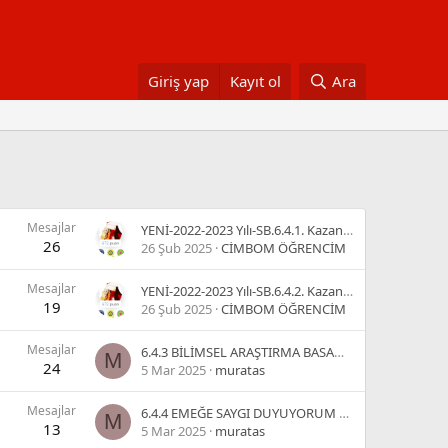
Giriş yap
Kayıt ol
Ara
Mesajlar
YENİ-2022-2023 Yılı-SB.6.4.1. Kazanım SBS ve İOKBS Çıkmış Sorular-Sosyal Bilimlerin Toplum Hayatına Etkisi
26
26 Şub 2025
CİMBOM ÖĞRENCİM
Mesajlar
YENİ-2022-2023 Yılı-SB.6.4.2. Kazanım SBS ve İOKBS Çıkmış Sorular-Gelecekteki Yaşam
19
26 Şub 2025
CİMBOM ÖĞRENCİM
Mesajlar
6.4.3 BİLİMSEL ARAŞTIRMA BASAMAKLARI KAZANIM TESTİ
M
24
5 Mar 2025
muratas
Mesajlar
6.4.4 EMEĞE SAYGI DUYUYORUM KAZANIM TESTİ
M
13
5 Mar 2025
muratas