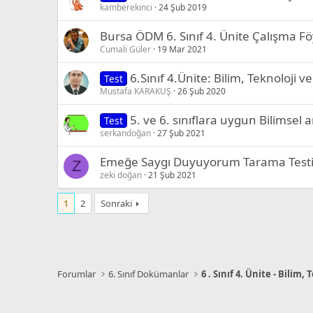
kamberekinci
24 Şub 2019
Bursa ÖDM 6. Sınıf 4. Ünite Çalışma 
Cumali Güler
19 Mar 2021
6.Sınıf 4.Ünite: Bilim, Teknoloji 
Test
Mustafa KARAKUŞ
26 Şub 2020
5. ve 6. sınıflara uygun Bilimsel 
Test
serkandoğan
27 Şub 2021
Emeğe Saygı Duyuyorum Tarama Test
Z
zeki doğan
21 Şub 2021
1
2
Sonraki
Forumlar
6. Sınıf Dokümanlar
6 . Sınıf 4. Ünite - Bilim