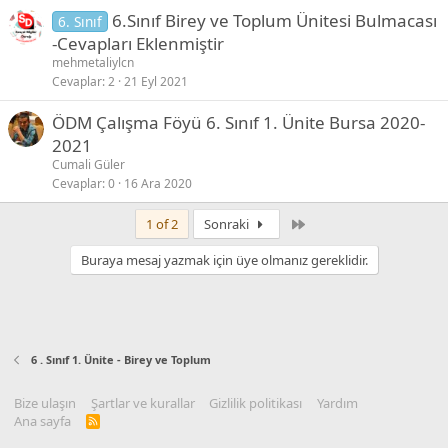
6.Sınıf Birey ve Toplum Ünitesi Bulmacası
6. Sınıf
-Cevapları Eklenmiştir
mehmetaliylcn
Cevaplar
2
21 Eyl 2021
ÖDM Çalışma Föyü 6. Sınıf 1. Ünite Bursa 2020-
2021
Cumali Güler
Cevaplar
0
16 Ara 2020
Son
1 of 2
Sonraki
Buraya mesaj yazmak için üye olmanız gereklidir.
6 . Sınıf 1. Ünite - Birey ve Toplum
Bize ulaşın
Şartlar ve kurallar
Gizlilik politikası
Yardım
Ana sayfa
R
S