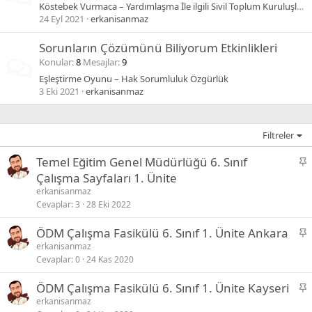
Köstebek Vurmaca – Yardımlaşma İle ilgili Sivil Toplum Kuruluşları
24 Eyl 2021
erkanisanmaz
Sorunların Çözümünü Biliyorum Etkinlikleri
Konular
8
Mesajlar
9
Eşleştirme Oyunu – Hak Sorumluluk Özgürlük
3 Eki 2021
erkanisanmaz
Filtreler
S
Temel Eğitim Genel Müdürlüğü 6. Sınıf
a
Çalışma Sayfaları 1. Ünite
b
erkanisanmaz
i
Cevaplar
3
28 Eki 2022
t
S
ÖDM Çalışma Fasikülü 6. Sınıf 1. Ünite Ankara
a
erkanisanmaz
Cevaplar
0
24 Kas 2020
b
i
S
ÖDM Çalışma Fasikülü 6. Sınıf 1. Ünite Kayseri
t
a
erkanisanmaz