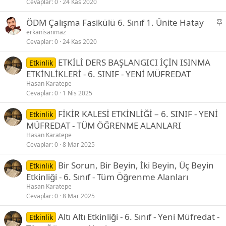
Cevaplar
0
24 Kas 2020
b
i
S
ÖDM Çalışma Fasikülü 6. Sınıf 1. Ünite Hatay
t
a
erkanisanmaz
Cevaplar
0
24 Kas 2020
b
i
ETKİLİ DERS BAŞLANGICI İÇİN ISINMA
Etkinlik
t
ETKİNLİKLERİ - 6. SINIF - YENİ MÜFREDAT
Hasan Karatepe
Cevaplar
0
1 Nis 2025
FİKİR KALESİ ETKİNLİĞİ – 6. SINIF - YENİ
Etkinlik
MÜFREDAT - TÜM ÖĞRENME ALANLARI
Hasan Karatepe
Cevaplar
0
8 Mar 2025
Bir Sorun, Bir Beyin, İki Beyin, Üç Beyin
Etkinlik
Etkinliği - 6. Sınıf - Tüm Öğrenme Alanları
Hasan Karatepe
Cevaplar
0
8 Mar 2025
Altı Altı Etkinliği - 6. Sınıf - Yeni Müfredat -
Etkinlik