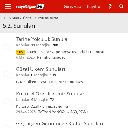
Giriş yap
Kayıt ol
5. Sınıf 2. Ünite - Kültür ve Miras
5.2. Sunuları
Tarihe Yolculuk Sunuları
Konular
11
Mesajlar
208
Anadolu ve Mezopotamya uygarlıkları sunusu
Sunu
6 Mar 2025
Kafinho Karadağ
Güzel Ülkem Sunuları
Konular
8
Mesajlar
139
Güzel Ülkem Slaytı
1 Kas 2023
muratas
Kültürel Özelliklerimiz Sunuları
Konular
4
Mesajlar
72
Kültürel Özelliklerimiz Sunumu
29 Kas 2023
TATVAN VANGÖLÜ 5/C(JİYAN)
Geçmişten Günümüze Kültür Sunuları