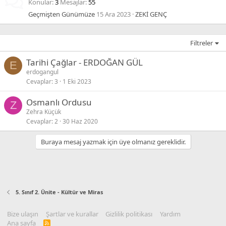
Konular
3
Mesajlar
55
Geçmişten Günümüze
15 Ara 2023
ZEKİ GENÇ
Filtreler
Tarihi Çağlar - ERDOĞAN GÜL
E
erdogangul
Cevaplar
3
1 Eki 2023
Osmanlı Ordusu
Z
Zehra Küçük
Cevaplar
2
30 Haz 2020
Buraya mesaj yazmak için üye olmanız gereklidir.
5. Sınıf 2. Ünite - Kültür ve Miras
Bize ulaşın
Şartlar ve kurallar
Gizlilik politikası
Yardım
Ana sayfa
R