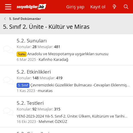
Giriş yap
Kayıt ol
5. Sınıf Dokümanlar
5. Sınıf 2. Ünite - Kültür ve Miras
5.2. Sunuları
Konular
28
Mesajlar
481
Anadolu ve Mezopotamya uygarlıkları sunusu
Sunu
6 Mar 2025
Kafinho Karadağ
5.2. Etkinlikleri
Konular
148
Mesajlar
419
Çevremizdeki Güzellikler Bulmacası -Cevapları Eklenmiştir
5. Sınıf
1 Kas 2023
muratas
5.2. Testleri
Konular
92
Mesajlar
315
YENİ-2023-2024 Yılı-5. Sınıf-2. Ünite: Ülkem, Kültürüm ve Tarihim Toplu İOKBS Çıkmış Sorular
16 Eki 2023
Mehmet ÖZKÜZ