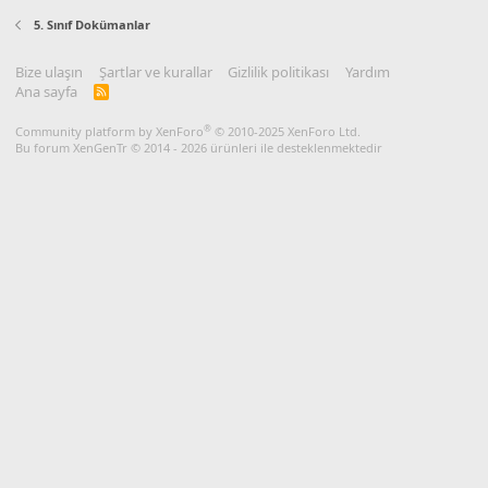
5. Sınıf Dokümanlar
Bize ulaşın
Şartlar ve kurallar
Gizlilik politikası
Yardım
Ana sayfa
R
S
S
®
Community platform by XenForo
© 2010-2025 XenForo Ltd.
Bu forum XenGenTr © 2014 - 2026 ürünleri ile desteklenmektedir