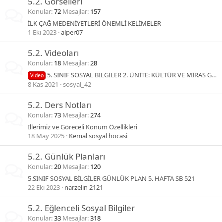
5.2. Görselleri
Konular
72
Mesajlar
157
İLK ÇAĞ MEDENİYETLERİ ÖNEMLİ KELİMELER
1 Eki 2023
alper07
5.2. Videoları
Konular
18
Mesajlar
28
5. SINIF SOSYAL BİLGİLER 2. ÜNİTE: KÜLTÜR VE MİRAS GENEL TEKRAR VİDEOSU
Video
8 Kas 2021
sosyal_42
5.2. Ders Notları
Konular
73
Mesajlar
274
İllerimiz ve Göreceli Konum Özellikleri
18 May 2025
Kemal sosyal hocasi
5.2. Günlük Planları
Konular
20
Mesajlar
120
5.SINIF SOSYAL BİLGİLER GÜNLÜK PLAN 5. HAFTA SB 521
22 Eki 2023
narzelin 2121
5.2. Eğlenceli Sosyal Bilgiler
Konular
33
Mesajlar
318