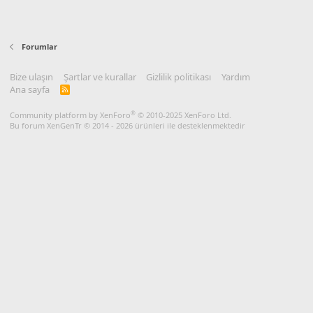
Forumlar
Bize ulaşın
Şartlar ve kurallar
Gizlilik politikası
Yardım
Ana sayfa
R
S
S
®
Community platform by XenForo
© 2010-2025 XenForo Ltd.
Bu forum XenGenTr © 2014 - 2026 ürünleri ile desteklenmektedir