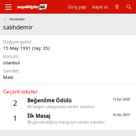
Giriş yap
Kayıt ol
Forumlar
salıhdemir
Doğum günü
15 May 1991 (Yaş: 35)
Konum
istanbul
Gender
Male
Geçerli ödüller
Beğenilme Ödülü
13 Eyl 2020
2
Bir beğeni aldığınızda verilen ödüldür.
İlk Mesaj
16 Nis 2019
1
İlk gönderdiğiniz mesaj için verilen ödüldür.