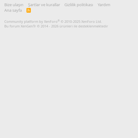
Bize ulaşın
Şartlar ve kurallar
Gizlilik politikası
Yardım
Ana sayfa
R
S
S
®
Community platform by XenForo
© 2010-2025 XenForo Ltd.
Bu forum XenGenTr © 2014 - 2026 ürünleri ile desteklenmektedir