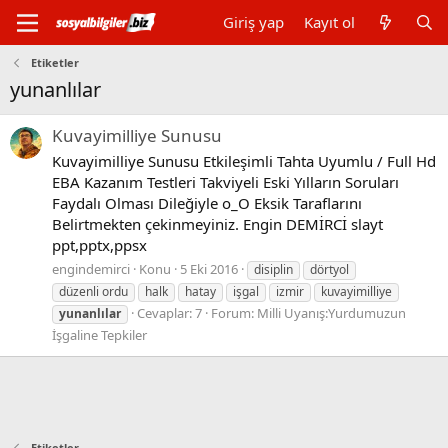
Giriş yap
Kayıt ol
Etiketler
yunanlılar
Kuvayimilliye Sunusu
Kuvayimilliye Sunusu Etkileşimli Tahta Uyumlu / Full Hd
EBA Kazanım Testleri Takviyeli Eski Yılların Soruları
Faydalı Olması Dileğiyle o_O Eksik Taraflarını
Belirtmekten çekinmeyiniz. Engin DEMİRCİ slayt
ppt,pptx,ppsx
engindemirci
Konu
5 Eki 2016
disiplin
dörtyol
düzenli ordu
halk
hatay
işgal
izmir
kuvayimilliye
Cevaplar: 7
Forum:
Milli Uyanış:Yurdumuzun
yunanlılar
İşgaline Tepkiler
Etiketler