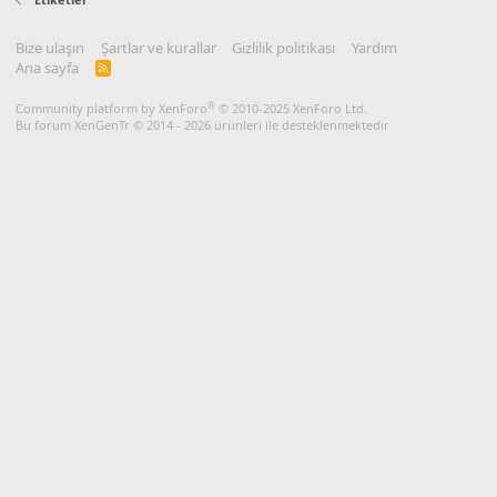
Bize ulaşın
Şartlar ve kurallar
Gizlilik politikası
Yardım
Ana sayfa
R
S
S
®
Community platform by XenForo
© 2010-2025 XenForo Ltd.
Bu forum XenGenTr © 2014 - 2026 ürünleri ile desteklenmektedir