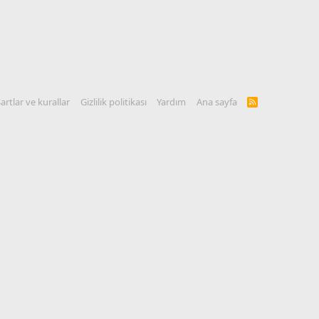
artlar ve kurallar
Gizlilik politikası
Yardım
Ana sayfa
R
S
S