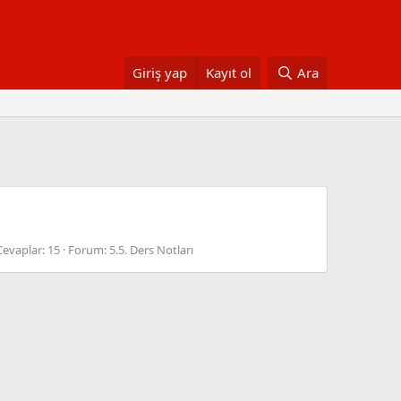
Giriş yap
Kayıt ol
Ara
Cevaplar: 15
Forum:
5.5. Ders Notları