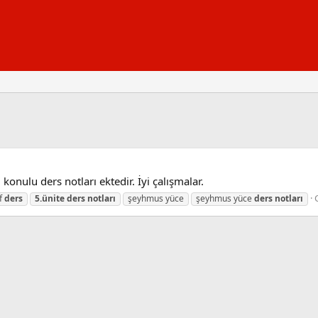
konulu ders notları ektedir. İyi çalışmalar.
ıf
ders
5.ünite
ders
notları
şeyhmus yüce
şeyhmus yüce
ders
notları