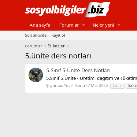
Ana sayfa
Forumlar
Neler yeni
Son aktivite
Kayıt ol
Forumlar
Etiketler
5.ünite ders notları
5.Sınıf 5.Ünite Ders Notları
5.Sınıf 5.Ünite - Üretim, dağıtım ve Tüketim 
Şeyhmus Yüce
Konu
7 Mar 2020
5.sinif
5.sın