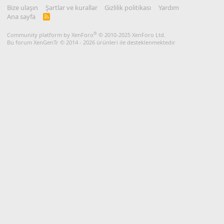
Bize ulaşın
Şartlar ve kurallar
Gizlilik politikası
Yardım
Ana sayfa
R
S
S
®
Community platform by XenForo
© 2010-2025 XenForo Ltd.
Bu forum XenGenTr © 2014 - 2026 ürünleri ile desteklenmektedir