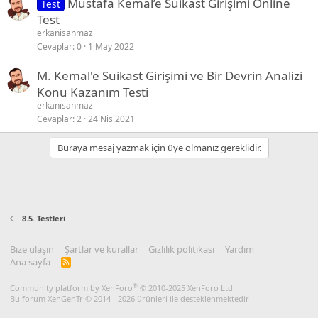
Mustafa Kemal’e Suikast Girişimi Online
Test
Test
erkanisanmaz
Cevaplar
0
1 May 2022
M. Kemal'e Suikast Girişimi ve Bir Devrin Analizi
Konu Kazanım Testi
erkanisanmaz
Cevaplar
2
24 Nis 2021
Buraya mesaj yazmak için üye olmanız gereklidir.
8.5. Testleri
Bize ulaşın
Şartlar ve kurallar
Gizlilik politikası
Yardım
Ana sayfa
R
S
S
®
Community platform by XenForo
© 2010-2025 XenForo Ltd.
Bu forum XenGenTr © 2014 - 2026 ürünleri ile desteklenmektedir