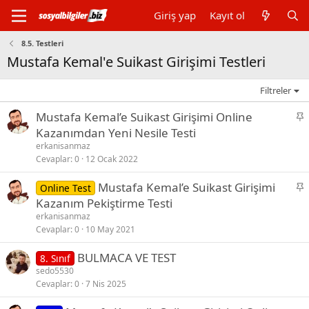
Giriş yap
Kayıt ol
8.5. Testleri
Mustafa Kemal'e Suikast Girişimi Testleri
Filtreler
S
Mustafa Kemal’e Suikast Girişimi Online
a
Kazanımdan Yeni Nesile Testi
b
erkanisanmaz
i
Cevaplar
0
12 Ocak 2022
t
S
Mustafa Kemal’e Suikast Girişimi
Online Test
a
Kazanım Pekiştirme Testi
b
erkanisanmaz
i
Cevaplar
0
10 May 2021
t
BULMACA VE TEST
8. Sınıf
sedo5530
Cevaplar
0
7 Nis 2025