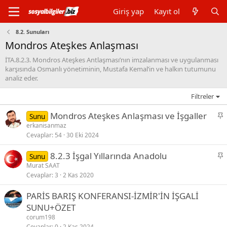
Giriş yap
Kayıt ol
8.2. Sunuları
Mondros Ateşkes Anlaşması
İTA.8.2.3. Mondros Ateşkes Antlaşması’nın imzalanması ve uygulanması
karşısında Osmanlı yönetiminin, Mustafa Kemal’in ve halkın tutumunu
analiz eder.
Filtreler
S
Mondros Ateşkes Anlaşması ve İşgaller
Sunu
a
erkanisanmaz
Cevaplar
54
30 Eki 2024
b
i
S
8.2.3 İşgal Yıllarında Anadolu
Sunu
t
a
Murat SAAT
Cevaplar
3
2 Kas 2020
b
i
PARİS BARIŞ KONFERANSI-İZMİR'İN İŞGALİ
t
SUNU+ÖZET
corum198
Cevaplar
0
2 Kas 2024