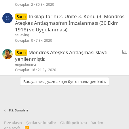
Cevaplar
2
30 Eki 2020
İnkılap Tarihi 2. Ünite 3. Konu (3. Mondros
Sunu
S
Ateşkes Antlaşması’nın İmzalanması (30 Ekim
1918) ve Uygulanması)
selleving
Cevaplar
0
7 Eki 2020
P
Mondros Ateşkes Antlaşması slaytı
Sunu
o
yenilenmiştir.
l
engindemirci
l
Cevaplar
16
21 Eyl 2020
Buraya mesaj yazmak için üye olmanız gereklidir.
8.2. Sunuları
Bize ulaşın
Şartlar ve kurallar
Gizlilik politikası
Yardım
Ana sayfa
R