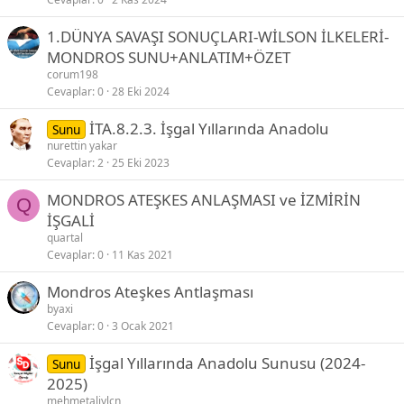
1.DÜNYA SAVAŞI SONUÇLARI-WİLSON İLKELERİ-
MONDROS SUNU+ANLATIM+ÖZET
corum198
Cevaplar
0
28 Eki 2024
İTA.8.2.3. İşgal Yıllarında Anadolu
Sunu
nurettin yakar
Cevaplar
2
25 Eki 2023
MONDROS ATEŞKES ANLAŞMASI ve İZMİRİN
Q
İŞGALİ
quartal
Cevaplar
0
11 Kas 2021
Mondros Ateşkes Antlaşması
byaxi
Cevaplar
0
3 Ocak 2021
İşgal Yıllarında Anadolu Sunusu (2024-
Sunu
2025)
mehmetaliylcn