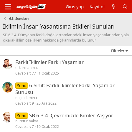
Giriş yap
Kayıt ol
6.3. Sunuları
İklimin İnsan Yaşantısına Etkileri Sunuları
SB.6.3.4. Dünyanın farklı doğal ortamlarındaki insan yaşantılarından yola
çıkarak iklim özellikleri hakkında çıkarımlarda bulunur.
Filtreler
Farklı İklimler Farklı Yaşamlar
erkanisanmaz
Cevaplar
77
1 Ocak 2025
6.Sınıf: Farklı İklimler Farklı Yaşamlar
Sunu
Sunusu
engindemirci
Cevaplar
9
25 Ara 2022
SB 6.3.4. Çevremizde Kimler Yaşıyor
Sunu
nurettin yakar
Cevaplar
7
10 Ocak 2022