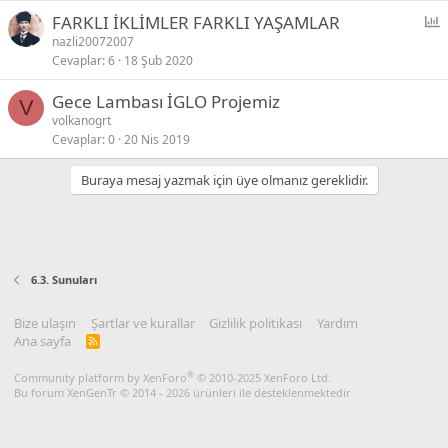
P
FARKLI İKLİMLER FARKLI YAŞAMLAR
o
nazli20072007
Cevaplar
6
18 Şub 2020
l
l
Gece Lambası İGLO Projemiz
V
volkanogrt
Cevaplar
0
20 Nis 2019
Buraya mesaj yazmak için üye olmanız gereklidir.
6.3. Sunuları
Bize ulaşın
Şartlar ve kurallar
Gizlilik politikası
Yardım
Ana sayfa
R
S
S
®
Community platform by XenForo
© 2010-2025 XenForo Ltd.
Bu forum XenGenTr © 2014 - 2026 ürünleri ile desteklenmektedir