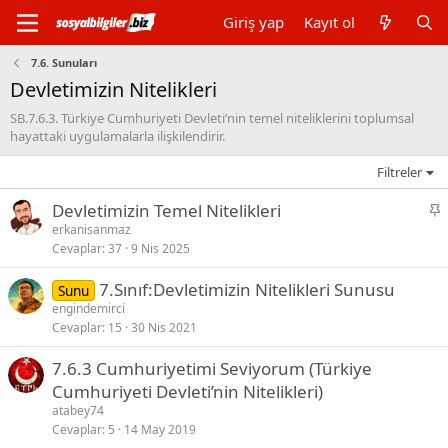
Giriş yap
Kayıt ol
7.6. Sunuları
Devletimizin Nitelikleri
SB.7.6.3. Türkiye Cumhuriyeti Devleti’nin temel niteliklerini toplumsal
hayattaki uygulamalarla ilişkilendirir.
Filtreler
S
Devletimizin Temel Nitelikleri
a
erkanisanmaz
Cevaplar
37
9 Nis 2025
b
i
7.Sınıf:Devletimizin Nitelikleri Sunusu
Sunu
t
engindemirci
Cevaplar
15
30 Nis 2021
7.6.3 Cumhuriyetimi Seviyorum (Türkiye
Cumhuriyeti Devleti’nin Nitelikleri)
atabey74
Cevaplar
5
14 May 2019