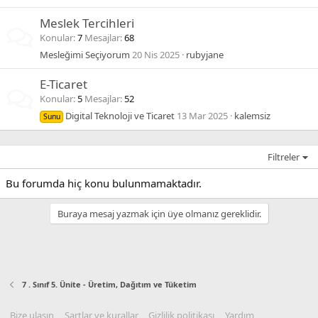
Meslek Tercihleri
Konular
7
Mesajlar
68
Mesleğimi Seçiyorum
20 Nis 2025
rubyjane
E-Ticaret
Konular
5
Mesajlar
52
Digital Teknoloji ve Ticaret
13 Mar 2025
kalemsiz
Sunu
Filtreler
Bu forumda hiç konu bulunmamaktadır.
Buraya mesaj yazmak için üye olmanız gereklidir.
7 . Sınıf 5. Ünite - Üretim, Dağıtım ve Tüketim
Bize ulaşın
Şartlar ve kurallar
Gizlilik politikası
Yardım