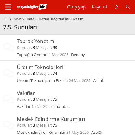
Giriş yap
Kayıt ol
7 . Sınıf 5. Ünite - Üretim, Dağıtım ve Tüketim
7.5. Sunuları
Toprak Yönetimi
Konular
3
Mesajlar
98
Toprağın Önemi
11 Mar 2026
Derstay
Üretim Teknolojileri
Konular
3
Mesajlar
74
Üretim Teknolojisinin Etkileri
24 Mar 2025
Ashaf
Vakıflar
Konular
3
Mesajlar
75
Vakıflar
15 Nis 2025
muratas
Meslek Edindirme Kurumları
Konular
3
Mesajlar
76
Meslek Edindiren Kurumlar
31 May 2026
Asel🥳