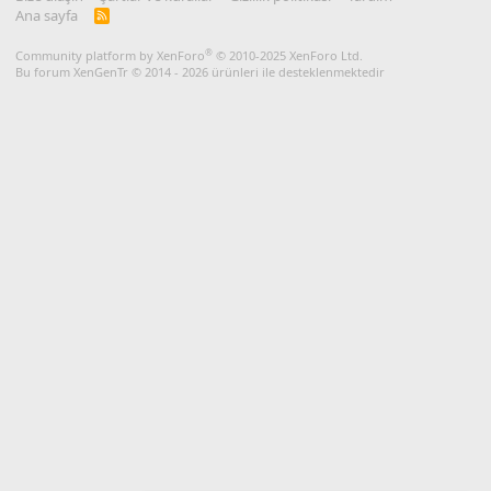
Ana sayfa
R
S
S
®
Community platform by XenForo
© 2010-2025 XenForo Ltd.
Bu forum XenGenTr © 2014 - 2026 ürünleri ile desteklenmektedir