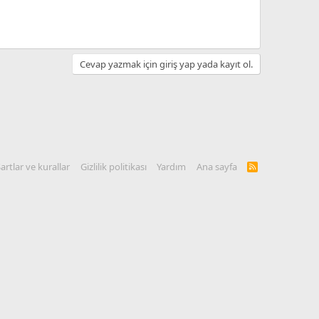
Cevap yazmak için giriş yap yada kayıt ol.
artlar ve kurallar
Gizlilik politikası
Yardım
Ana sayfa
R
S
S