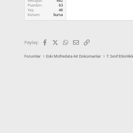
Mesajlar
682
Puanları
63
Yaş
46
Konum
bursa
Facebook
X
WhatsApp
E-posta
Link
Paylaş:
Forumlar
Eski Müfredata Ait Dokümanlar
7. Sınıf Etkinlikl