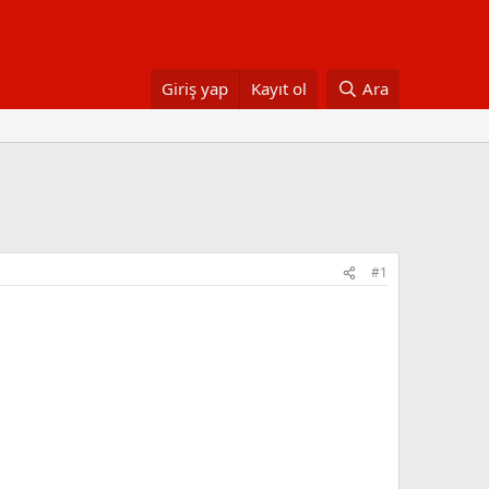
Giriş yap
Kayıt ol
Ara
#1