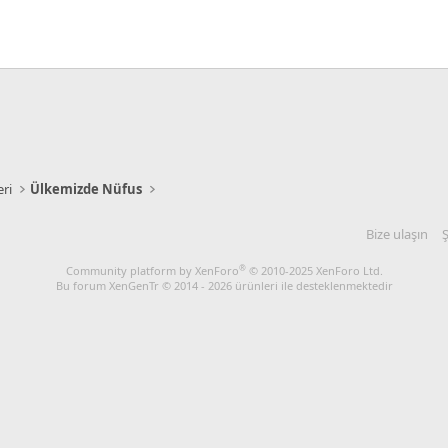
eri
Ülkemizde Nüfus
Bize ulaşın
Ş
®
Community platform by XenForo
© 2010-2025 XenForo Ltd.
Bu forum XenGenTr © 2014 - 2026 ürünleri ile desteklenmektedir