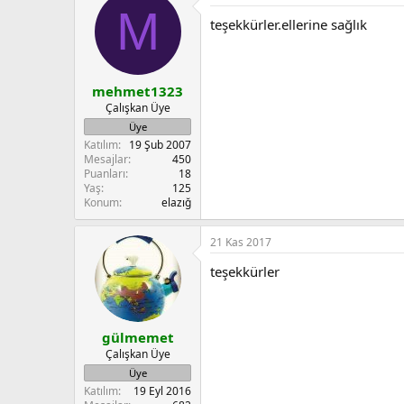
M
t
teşekkürler.ellerine sağlık
i
o
n
s
:
mehmet1323
Çalışkan Üye
Üye
Katılım
19 Şub 2007
Mesajlar
450
Puanları
18
Yaş
125
Konum
elazığ
21 Kas 2017
teşekkürler
gülmemet
Çalışkan Üye
Üye
Katılım
19 Eyl 2016