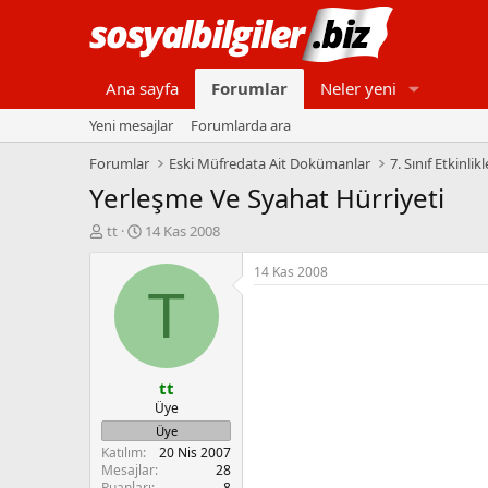
Ana sayfa
Forumlar
Neler yeni
Yeni mesajlar
Forumlarda ara
Forumlar
Eski Müfredata Ait Dokümanlar
7. Sınıf Etkinlikl
Yerleşme Ve Syahat Hürriyeti
K
B
tt
14 Kas 2008
o
a
n
ş
14 Kas 2008
b
l
T
u
a
y
n
u
g
b
ı
tt
a
ç
ş
t
Üye
l
a
Üye
a
r
Katılım
20 Nis 2007
t
i
Mesajlar
28
a
h
Puanları
8