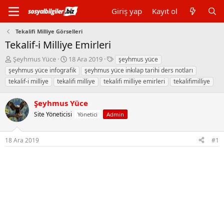
Giriş yap
Kayıt ol
Tekalifi Milliye Görselleri
Tekalif-i Milliye Emirleri
K
B
E
Şeyhmus Yüce
18 Ara 2019
şeyhmus yüce
o
a
t
şeyhmus yüce infografik
şeyhmus yüce inkılap tarihi ders notları
n
ş
i
tekalif-i milliye
tekalifi milliye
tekalifi milliye emirleri
tekalifimilliye
b
l
k
u
a
e
Şeyhmus Yüce
y
n
t
u
g
l
Site Yöneticisi
Yönetici
Admin
b
ı
e
a
ç
r
ş
t
18 Ara 2019
#1
l
a
a
r
t
i
a
h
n
i