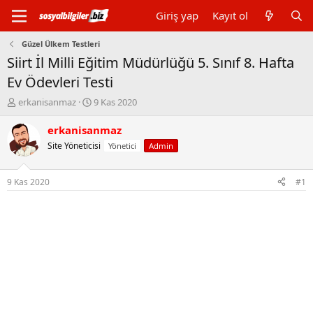
Giriş yap
Kayıt ol
Güzel Ülkem Testleri
Siirt İl Milli Eğitim Müdürlüğü 5. Sınıf 8. Hafta
Ev Ödevleri Testi
K
B
erkanisanmaz
9 Kas 2020
o
a
n
ş
erkanisanmaz
b
l
Site Yöneticisi
Yönetici
Admin
u
a
y
n
u
g
9 Kas 2020
#1
b
ı
a
ç
ş
t
l
a
a
r
t
i
a
h
n
i