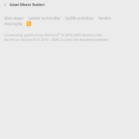
s
Güzel Ülkem Testleri
:
Bize ulaşın
Şartlar ve kurallar
Gizlilik politikası
Yardım
Ana sayfa
R
S
S
®
Community platform by XenForo
© 2010-2025 XenForo Ltd.
Bu forum XenGenTr © 2014 - 2026 ürünleri ile desteklenmektedir