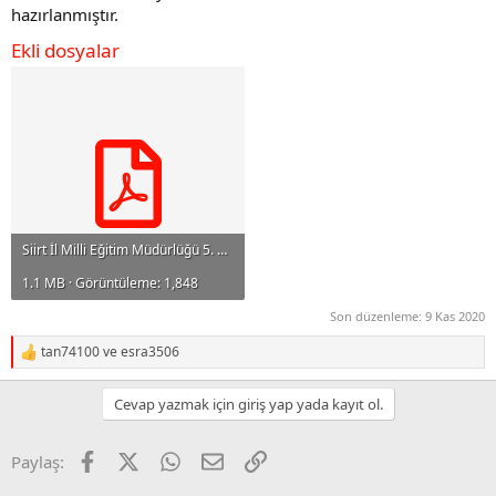
hazırlanmıştır.
Ekli dosyalar
Siirt İl Milli Eğitim Müdürlüğü 5. Sınıf 8. Hafta Ev Ödevleri Testi.pdf
1.1 MB · Görüntüleme: 1,848
Son düzenleme:
9 Kas 2020
tan74100
ve
esra3506
R
e
a
Cevap yazmak için giriş yap yada kayıt ol.
c
t
i
Facebook
X
WhatsApp
E-posta
Link
Paylaş:
o
n