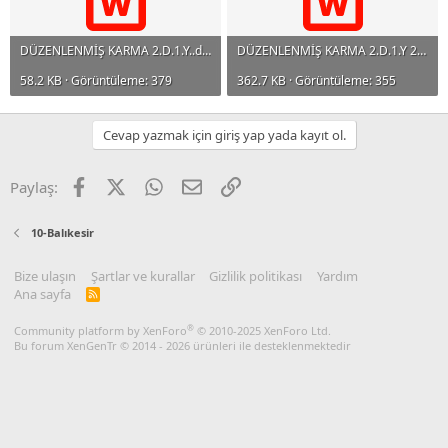
DÜZENLENMİŞ KARMA 2.D.1.Y..docx
DÜZENLENMİŞ KARMA 2.D.1.Y 2.docx
58.2 KB · Görüntüleme: 379
362.7 KB · Görüntüleme: 355
Cevap yazmak için giriş yap yada kayıt ol.
Facebook
X
WhatsApp
E-posta
Link
Paylaş:
10-Balıkesir
Bize ulaşın
Şartlar ve kurallar
Gizlilik politikası
Yardım
Ana sayfa
R
S
S
®
Community platform by XenForo
© 2010-2025 XenForo Ltd.
Bu forum XenGenTr © 2014 - 2026 ürünleri ile desteklenmektedir