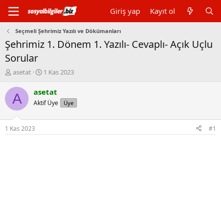
Giriş yap
Kayıt ol
Seçmeli Şehrimiz Yazılı ve Dökümanları
Şehrimiz 1. Dönem 1. Yazılı- Cevaplı- Açık Uçlu
Sorular
K
B
asetat
1 Kas 2023
o
a
n
ş
asetat
A
b
l
Aktif Üye
Üye
u
a
y
n
u
g
1 Kas 2023
#1
b
ı
a
ç
ş
t
l
a
a
r
t
i
a
h
n
i