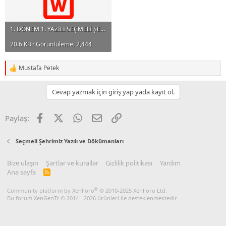
1. DÖNEM 1. YAZILI SEÇMELİ ŞEHRİMİZ- AÇIK UÇLU SORULAR.docx
20.6 KB · Görüntüleme: 2,444
Mustafa Petek
R
e
a
Cevap yazmak için giriş yap yada kayıt ol.
c
t
i
Facebook
X
WhatsApp
E-posta
Link
Paylaş:
o
n
s
Seçmeli Şehrimiz Yazılı ve Dökümanları
:
Bize ulaşın
Şartlar ve kurallar
Gizlilik politikası
Yardım
Ana sayfa
R
S
S
®
Community platform by XenForo
© 2010-2025 XenForo Ltd.
Bu forum XenGenTr © 2014 - 2026 ürünleri ile desteklenmektedir