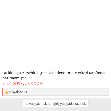
Bu kitapçık KırşehirÖlçme Değerlendirme Merkezi tarafından
hazırlanmıştır.
5. Ünite KIRŞEHİR ÖDM
sosyalci5833
R
e
a
Cevap yazmak için giriş yap yada kayıt ol.
c
t