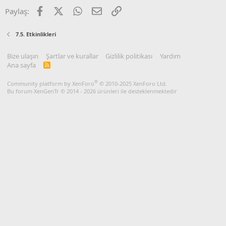
i
Facebook
X
WhatsApp
E-posta
Link
Paylaş:
o
n
s
7.5. Etkinlikleri
:
Bize ulaşın
Şartlar ve kurallar
Gizlilik politikası
Yardım
Ana sayfa
R
S
S
®
Community platform by XenForo
© 2010-2025 XenForo Ltd.
Bu forum XenGenTr © 2014 - 2026 ürünleri ile desteklenmektedir